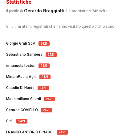
Statistiche
Gerardo Braggiotti
Il profilo di
è stato visitato
745
volte
Gli ultimi utenti registrati che hanno visitato questo profilo sono:
Giorgio Grati SpA
2421
Sebastiano Gambera
2421
emanuela testori
2421
MiriamPaola Agili
2421
Claudio Di Nardo
2421
Massimiliano Gilardi
2421
Gerardo COVIELLO
2421
S.r.l.
2421
FRANCO ANTONIO PINARDI
2421