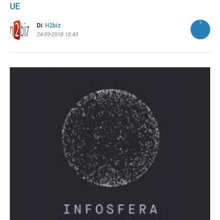
UE
Di:
H2biz
24-09-2018 18:43