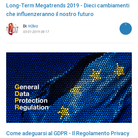
Long-Term Megatrends 2019 - Dieci cambiamenti
che influenzeranno il nostro futuro
Di:
H2biz
03-01-2019 08:17
Come adeguarsi al GDPR - Il Regolamento Privacy