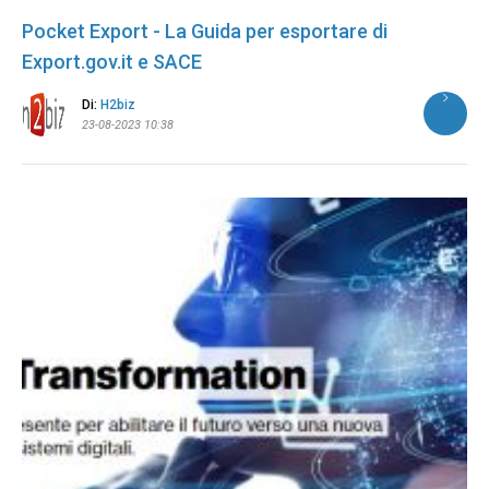
Pocket Export - La Guida per esportare di
Export.gov.it e SACE
Di:
H2biz
23-08-2023 10:38