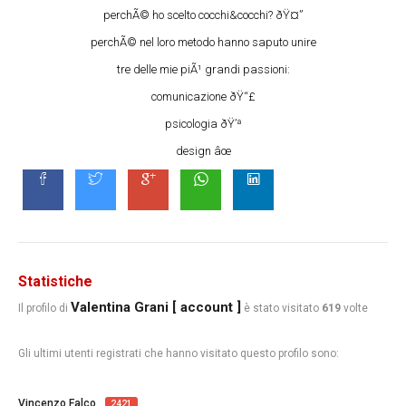
perchÃ© ho scelto cocchi&cocchi? ðŸ¤”
perchÃ© nel loro metodo hanno saputo unire
tre delle mie piÃ¹ grandi passioni:
comunicazione ðŸ“£
psicologia ðŸ’ª
design âœ
Statistiche
Valentina Grani [ account ]
Il profilo di
è stato visitato
619
volte
Gli ultimi utenti registrati che hanno visitato questo profilo sono:
Vincenzo Falco
2421