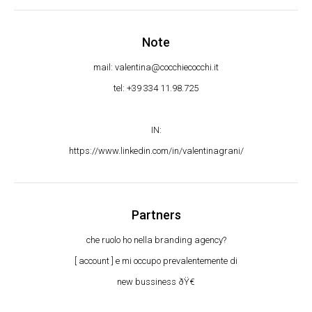
Note
mail: valentina@cocchiecocchi.it
tel: +39 334 11.98.725
IN:
https://www.linkedin.com/in/valentinagrani/
Partners
che ruolo ho nella branding agency?
[ account ] e mi occupo prevalentemente di
new bussiness ðŸ€