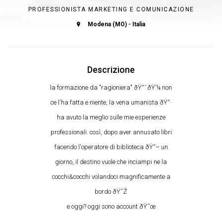
PROFESSIONISTA MARKETING E COMUNICAZIONE
Modena (MO) - Italia
Descrizione
la formazione da "ragioniera" ðŸ“ˆðŸ’¼ non
ce l'ha fatta e niente, la vena umanista ðŸ“·
ha avuto la meglio sulle mie esperienze
professionali. così, dopo aver annusato libri
facendo l'operatore di biblioteca ðŸ“– un
giorno, il destino vuole che inciampi ne la
cocchi&cocchi volandoci magnificamente a
bordo ðŸ˜Ž
e oggi? oggi sono account ðŸ˜œ