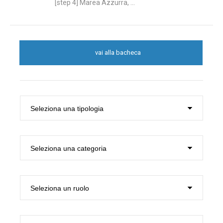
[step 4] Marea Azzurra, ...
vai alla bacheca