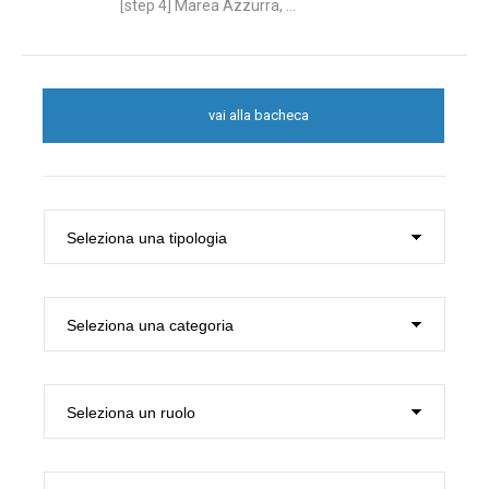
[step 4] Marea Azzurra, ...
vai alla bacheca