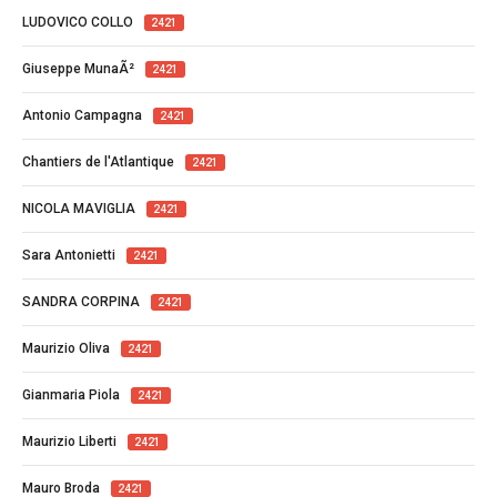
LUDOVICO COLLO
2421
Giuseppe MunaÃ²
2421
Antonio Campagna
2421
Chantiers de l'Atlantique
2421
NICOLA MAVIGLIA
2421
Sara Antonietti
2421
SANDRA CORPINA
2421
Maurizio Oliva
2421
Gianmaria Piola
2421
Maurizio Liberti
2421
Mauro Broda
2421