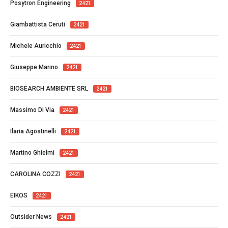
Posytron Engineering
2421
Giambattista Ceruti
2421
Michele Auricchio
2421
Giuseppe Marino
2421
BIOSEARCH AMBIENTE SRL
2421
Massimo Di Via
2421
Ilaria Agostinelli
2421
Martino Ghielmi
2421
CAROLINA COZZI
2421
EIKOS
2421
Outsider News
2421