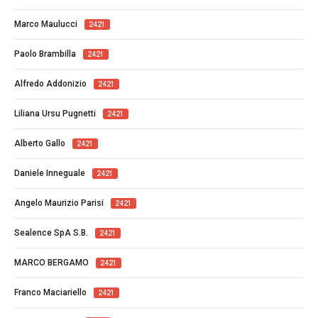
Marco Maulucci
2421
Paolo Brambilla
2421
Alfredo Addonizio
2421
Liliana Ursu Pugnetti
2421
Alberto Gallo
2421
Daniele Inneguale
2421
Angelo Maurizio Parisi
2421
Sealence SpA S.B.
2421
MARCO BERGAMO
2421
Franco Maciariello
2421