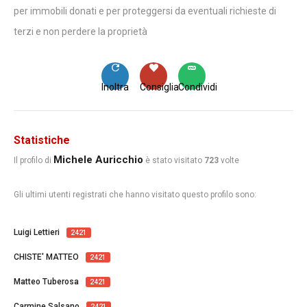
per immobili donati e per proteggersi da eventuali richieste di
terzi e non perdere la proprietà
Inoltra
Consiglia
Condividi
Statistiche
Michele Auricchio
Il profilo di
è stato visitato
723
volte
Gli ultimi utenti registrati che hanno visitato questo profilo sono:
Luigi Lettieri
2421
CHISTE' MATTEO
2421
Matteo Tuberosa
2421
Carmine Salsano
2421