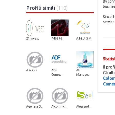
By conn
busines
Profili simili
(110)
Since 1
service
21 invest
746876
A.M.U. SIM
Statis
Il prof
A.n.s.v.i
ADF
AE
Gli ul
Consu...
Manage...
Colo
Camer
Agenzia D...
Alcor Inv...
Alessandr...