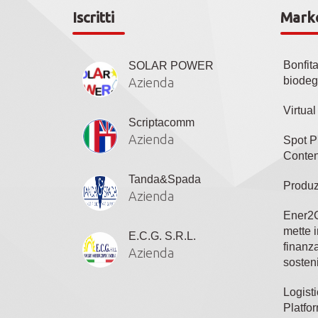
Iscritti
Mark
Bonfit
SOLAR POWER
biodeg
Azienda
Virtua
Scriptacomm
Azienda
Spot P
Conten
Tanda&Spada
Produz
Azienda
Ener2C
mette i
E.C.G. S.R.L.
finanza
Azienda
sosteni
Logisti
Platfo