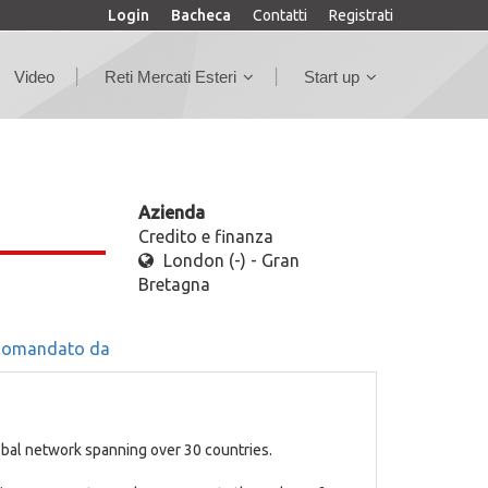
Login
Bacheca
Contatti
Registrati
Video
Reti Mercati Esteri
Start up
Azienda
Credito e finanza
London (-) - Gran
Bretagna
comandato da
obal network spanning over 30 countries.