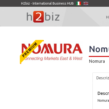
H2biz - International Business HUB
H
Nom
Nomura
Descri
Descr
Nomura 