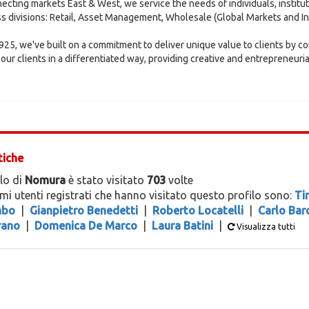
ecting markets East & West, we service the needs of individuals, instit
s divisions: Retail, Asset Management, Wholesale (Global Markets and I
925, we've built on a commitment to deliver unique value to clients by 
 our clients in a differentiated way, providing creative and entrepreneuria
tiche
ilo di
Nomura
è stato visitato
703
volte
timi utenti registrati che hanno visitato questo profilo sono:
Tir
mbo
|
Gianpietro Benedetti
|
Roberto Locatelli
|
Carlo Bar
ano
|
Domenica De Marco
|
Laura Batini
|
Visualizza tutti