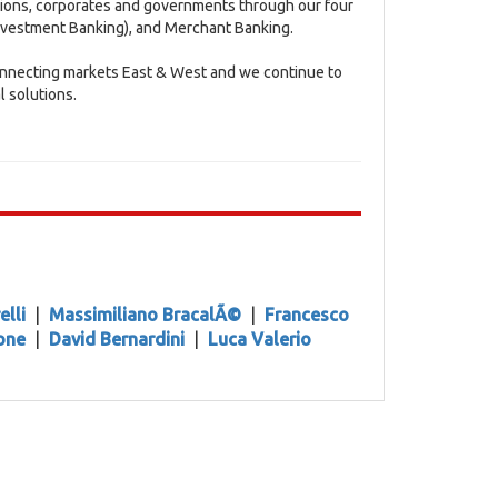
utions, corporates and governments through our four
nvestment Banking), and Merchant Banking.
connecting markets East & West and we continue to
l solutions.
elli
|
Massimiliano BracalÃ©
|
Francesco
one
|
David Bernardini
|
Luca Valerio