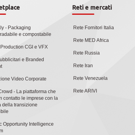
etplace
Reti e mercati
aly - Packaging
Rete Fornitori Italia
radabile e compostabile
Rete MED Africa
l Production CGI e VFX
Rete Russia
ubblicitari e Branded
Rete Iran
t
Rete Venezuela
ione Video Corporate
Rete ARIVI
rowd - La piattaforma che
n contatto le imprese con la
 della transizione
bile
c Opportunity Intelligence
rm