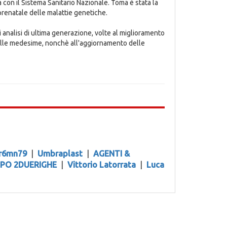
 con il Sistema Sanitario Nazionale. Toma è stata la
 prenatale delle malattie genetiche.
analisi di ultima generazione, volte al miglioramento
 delle medesime, nonchè all'aggiornamento delle
r6mn79
|
Umbraplast
|
AGENTI &
PO 2DUERIGHE
|
Vittorio Latorrata
|
Luca