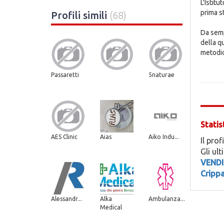
L'Istit
prima s
Profili simili
(68)
Da semp
della q
metodic
Passaretti
5naturae
Statis
AES Clinic
Aias
Aiko Indu...
Il prof
Gli ul
VENDI
Cripp
Alessandr...
Alka
Ambulanza...
Medical