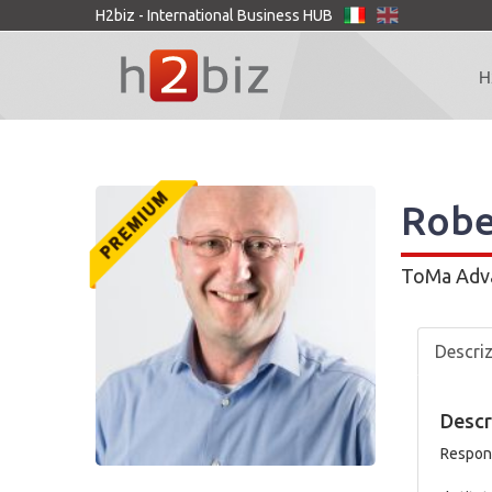
H2biz - International Business HUB
H
Robe
ToMa Adva
Descri
Descr
Respons