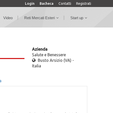
Login
Bacheca
Contatti
Registrati
Video
Reti Mercati Esteri
Start up
Azienda
Salute e Benessere
Busto Arsizio (VA) -
Italia
a