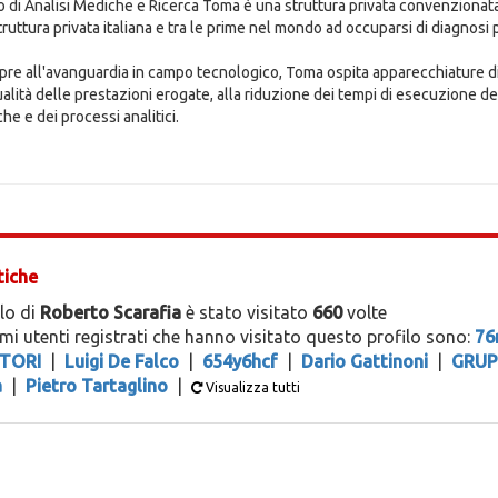
uto di Analisi Mediche e Ricerca Toma è una struttura privata convenzionata
truttura privata italiana e tra le prime nel mondo ad occuparsi di diagnosi
re all'avanguardia in campo tecnologico, Toma ospita apparecchiature di 
ualità delle prestazioni erogate, alla riduzione dei tempi di esecuzione
he e dei processi analitici.
tiche
ilo di
Roberto Scarafia
è stato visitato
660
volte
timi utenti registrati che hanno visitato questo profilo sono:
76
TORI
|
Luigi De Falco
|
654y6hcf
|
Dario Gattinoni
|
GRUP
a
|
Pietro Tartaglino
|
Visualizza tutti