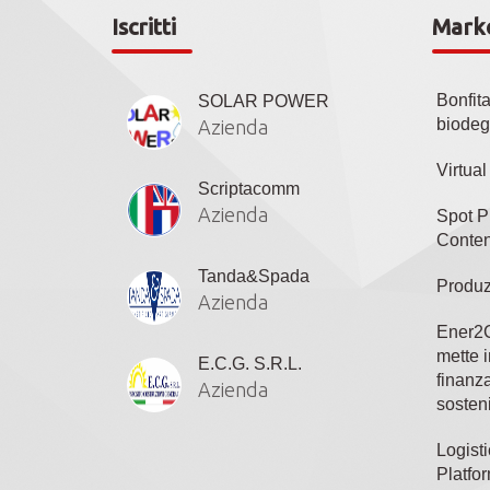
Iscritti
Mark
Bonfit
SOLAR POWER
biodeg
Azienda
Virtua
Scriptacomm
Azienda
Spot P
Conten
Tanda&Spada
Produz
Azienda
Ener2C
mette i
E.C.G. S.R.L.
finanza
Azienda
sosteni
Logisti
Platfo