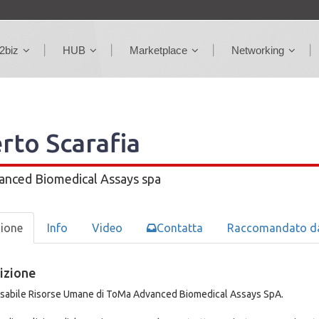
2biz
HUB
Marketplace
Networking
rto Scarafia
nced Biomedical Assays spa
zione
Info
Video
Contatta
Raccomandato d
izione
abile Risorse Umane di ToMa Advanced Biomedical Assays SpA.