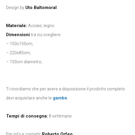
Uto Baltomoral
Design by
Materiale:
Acciaio, legno.
Dimensioni
tra cui scegliere:
– 150x150cm;
– 220x85cm;
– 150cm diametro;
Ti ricordiamo che per avere a disposizione il prodotto completo
gambe
devi acquistare anche le
.
Tempi di consegna:
8 settimane.
Roberto Orfeo
Per info e contatti:
.