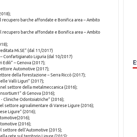
2018);
al recupero barche affondate e Bonifica area – Ambito
al recupero barche affondate e Bonifica area – Ambito
018);
editata Mi.SE” (dal 11/2017)
 – Confartigianato Liguria (dal 10/2017)
E
i Edili” – Genova (2017);
 Settore Automotive (2017);
ettore della forestazione – Serra Riccò (2017);
lle Valli Liguri” (2017);
 nel settore della metalmeccanica (2016);
onsortium1” di Genova (2016);
- Cliniche Odontoiatriche” (2016);
el settore agroalimentare di Varese Ligure (2016);
rese Ligure” (2016);
utomotive(2016);
utomotive (2016);
l settore dell’Automotive (2015);
la rete sul territorio Ligure (2015);