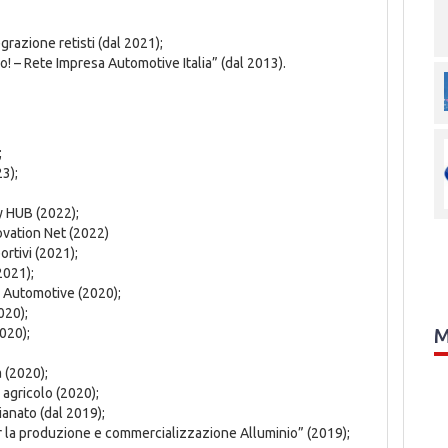
razione retisti (dal 2021);
! – Rete Impresa Automotive Italia” (dal 2013).
;
3);
y HUB (2022);
ovation Net (2022)
rtivi (2021);
2021);
 Automotive (2020);
020);
M
020);
 (2020);
agricolo (2020);
ianato (dal 2019);
r la produzione e commercializzazione Alluminio” (2019);