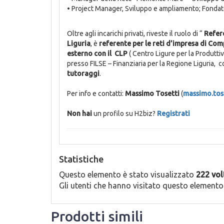
• Project Manager, Sviluppo e ampliamento; Fondator
Oltre agli incarichi privati, riveste il ruolo di “
Refer
Liguria
, è
referente per le reti d’impresa di Com
esterno con il CLP
( Centro Ligure per la Produtti
presso FILSE – Finanziaria per la Regione Liguria,
tutoraggi
.
Per info e contatti:
Massimo Tosetti
(
massimo.tos
Non hai
un profilo su H2biz?
Registrati
Statistiche
Questo elemento è stato visualizzato
222 vol
Gli utenti che hanno visitato questo elemento
Prodotti simili