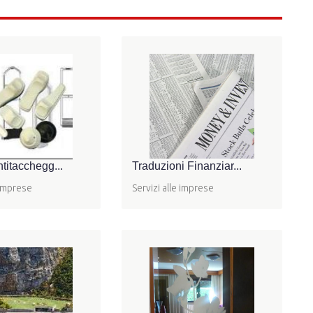
titacchegg...
Traduzioni Finanziar...
 imprese
Servizi alle imprese