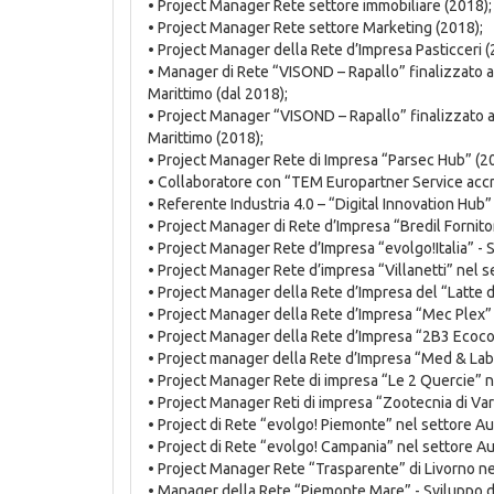
• Project Manager Rete settore immobiliare (2018);
• Project Manager Rete settore Marketing (2018);
• Project Manager della Rete d’Impresa Pasticceri (
• Manager di Rete “VISOND – Rapallo” finalizzato 
Marittimo (dal 2018);
• Project Manager “VISOND – Rapallo” finalizzato 
Marittimo (2018);
• Project Manager Rete di Impresa “Parsec Hub” (2
• Collaboratore con “TEM Europartner Service accr
• Referente Industria 4.0 – “Digital Innovation Hub”
• Project Manager di Rete d’Impresa “Bredil Fornitor
• Project Manager Rete d’Impresa “evolgo!Italia” -
• Project Manager Rete d’impresa “Villanetti” nel s
• Project Manager della Rete d’Impresa del “Latte de
• Project Manager della Rete d’Impresa “Mec Plex”
• Project Manager della Rete d’Impresa “2B3 Ecoc
• Project manager della Rete d’Impresa “Med & Lab 
• Project Manager Rete di impresa “Le 2 Quercie” n
• Project Manager Reti di impresa “Zootecnia di Va
• Project di Rete “evolgo! Piemonte” nel settore A
• Project di Rete “evolgo! Campania” nel settore A
• Project Manager Rete “Trasparente” di Livorno ne
• Manager della Rete “Piemonte Mare” - Sviluppo del