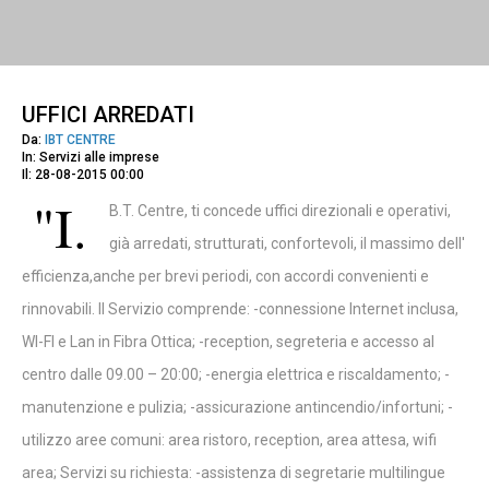
UFFICI ARREDATI
Da:
IBT CENTRE
In: Servizi alle imprese
Il: 28-08-2015 00:00
"I.
B.T. Centre, ti concede uffici direzionali e operativi,
già arredati, strutturati, confortevoli, il massimo dell'
efficienza,anche per brevi periodi, con accordi convenienti e
rinnovabili. Il Servizio comprende: -connessione Internet inclusa,
WI-FI e Lan in Fibra Ottica; -reception, segreteria e accesso al
centro dalle 09.00 – 20:00; -energia elettrica e riscaldamento; -
manutenzione e pulizia; -assicurazione antincendio/infortuni; -
utilizzo aree comuni: area ristoro, reception, area attesa, wifi
area; Servizi su richiesta: -assistenza di segretarie multilingue