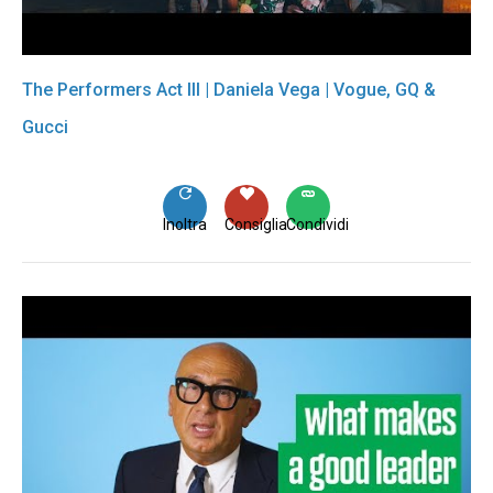
The Performers Act III | Daniela Vega | Vogue, GQ &
Gucci
Inoltra
Consiglia
Condividi