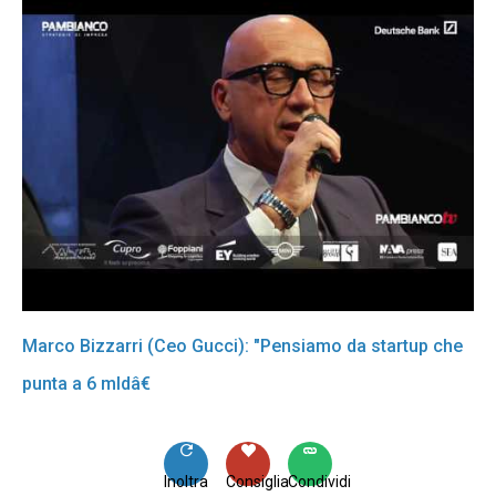
Marco Bizzarri (Ceo Gucci): "Pensiamo da startup che
punta a 6 mldâ€
Inoltra
Consiglia
Condividi