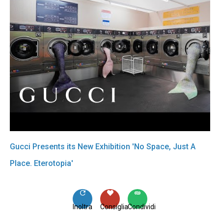
Gucci Presents its New Exhibition 'No Space, Just A
Place. Eterotopia'
Inoltra
Consiglia
Condividi