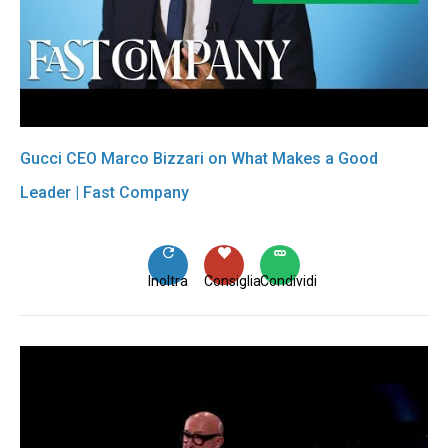
Gucci CEO Marco Bizzari on What Makes a Good
Leader | Fast Company
Inoltra
Consiglia
Condividi