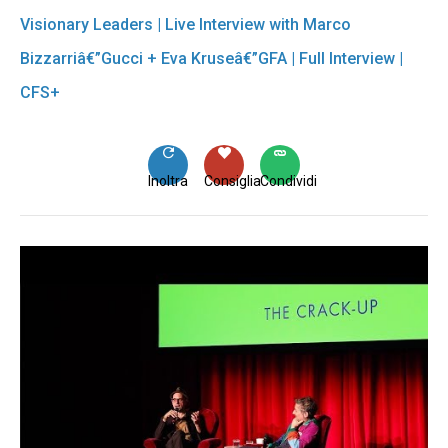
Visionary Leaders | Live Interview with Marco
Bizzarriâ€”Gucci + Eva Kruseâ€”GFA | Full Interview |
CFS+
Inoltra
Consiglia
Condividi