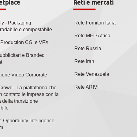
etplace
Reti e mercati
aly - Packaging
Rete Fornitori Italia
radabile e compostabile
Rete MED Africa
l Production CGI e VFX
Rete Russia
ubblicitari e Branded
Rete Iran
t
Rete Venezuela
ione Video Corporate
Rete ARIVI
rowd - La piattaforma che
n contatto le imprese con la
 della transizione
bile
c Opportunity Intelligence
rm