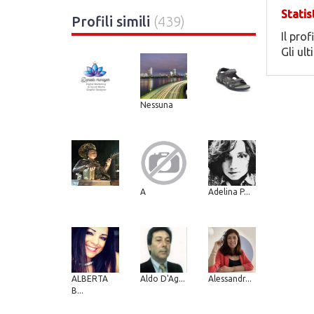
Statis
Profili simili
(439)
Il prof
Gli ul
Nessuna
A
Adelina P...
ALBERTA
Aldo D'Ag...
Alessandr...
B...