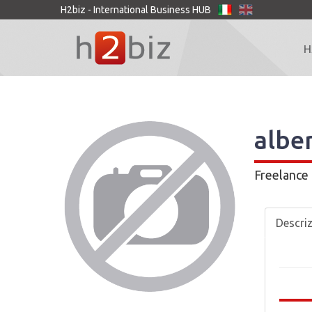
H2biz - International Business HUB
H
alber
Freelance
Descri