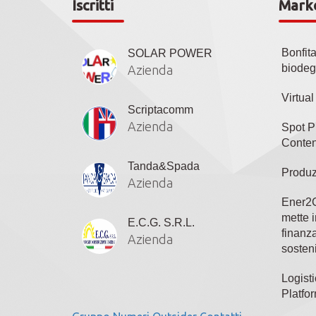
Iscritti
Mark
Bonfit
SOLAR POWER
biodeg
Azienda
Virtua
Scriptacomm
Azienda
Spot P
Conten
Tanda&Spada
Produz
Azienda
Ener2C
mette i
E.C.G. S.R.L.
finanza
Azienda
sosteni
Logisti
Platfo