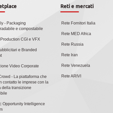
etplace
Reti e mercati
aly - Packaging
Rete Fornitori Italia
radabile e compostabile
Rete MED Africa
l Production CGI e VFX
Rete Russia
ubblicitari e Branded
Rete Iran
t
Rete Venezuela
ione Video Corporate
Rete ARIVI
rowd - La piattaforma che
n contatto le imprese con la
 della transizione
bile
c Opportunity Intelligence
rm