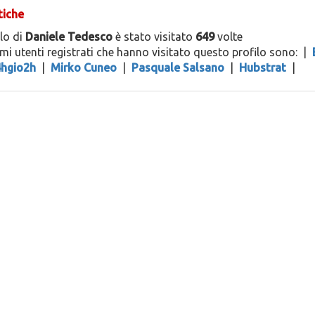
tiche
ilo di
Daniele Tedesco
è stato visitato
649
volte
timi utenti registrati che hanno visitato questo profilo sono:
|
4hgio2h
|
Mirko Cuneo
|
Pasquale Salsano
|
Hubstrat
|