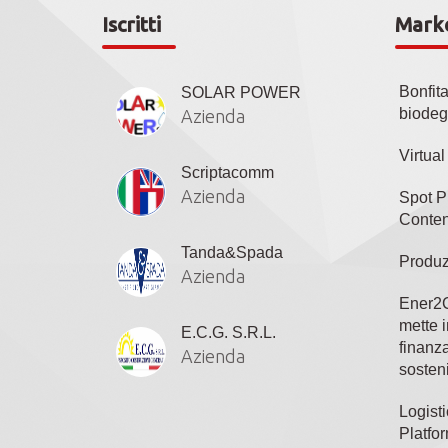
Iscritti
Mark
Bonfit
SOLAR POWER
biodeg
Azienda
Virtua
Scriptacomm
Azienda
Spot P
Conten
Tanda&Spada
Produz
Azienda
Ener2C
mette i
E.C.G. S.R.L.
finanza
Azienda
sosteni
Logisti
Platfo