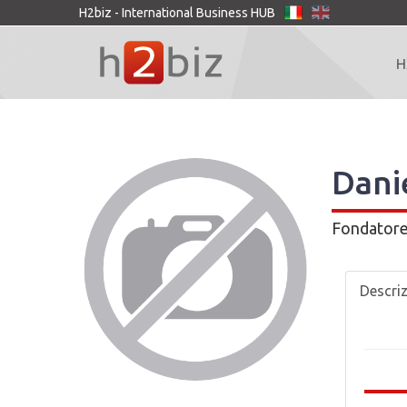
H2biz - International Business HUB
H
Dani
Fondator
Descri