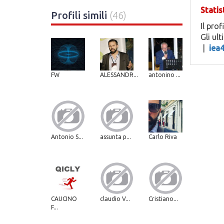
Statis
Profili simili
(46)
Il prof
Gli ul
|
iea
FW
ALESSANDR...
antonino ...
Antonio S...
assunta p...
Carlo Riva
CAUCINO
claudio V...
Cristiano...
F...