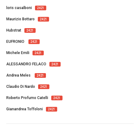
loris casalboni
2421
Maurizio Bottaro
2421
Hubstrat
2421
EUFRONIO
2421
Michele Emili
2421
ALESSANDRO FELACO
2421
Andrea Meles
2421
Claudio Di Nardo
2421
Roberto Profumo Catelli
2421
Gianandrea Toffoloni
2421