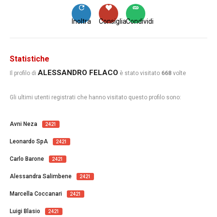
Inoltra
Consiglia
Condividi
Statistiche
ALESSANDRO FELACO
Il profilo di
è stato visitato
668
volte
Gli ultimi utenti registrati che hanno visitato questo profilo sono:
Avni Neza
2421
Leonardo SpA
2421
Carlo Barone
2421
Alessandra Salimbene
2421
Marcella Coccanari
2421
Luigi Blasio
2421