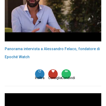
Panorama intervista a Alessandro Felaco, fondatore di
Epoché Watch
Inoltra
Consiglia
Condividi