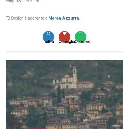
esigenze dei clienti.
Marea Azzurra
FB Design è aderente a
.
Inoltra
Consiglia
Condividi