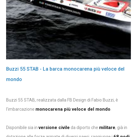
Buzzi 55 STAB - La barca monocarena più veloce del
mondo
Buzzi 55 STAB, realizzata dalla FB Design di Fabio Buzzi, è
monocarena più veloce del mondo
l'imbarcazione
.
versione civile
militare
Disponibile sia in
da diporto che
, già in
68 nodi
dotazione alle forze armate di diversi paesi, raggiunge i