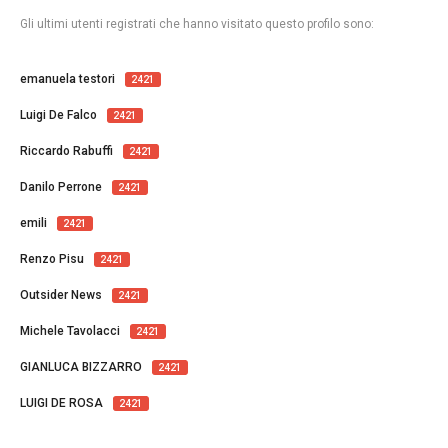
Gli ultimi utenti registrati che hanno visitato questo profilo sono:
emanuela testori
2421
Luigi De Falco
2421
Riccardo Rabuffi
2421
Danilo Perrone
2421
emili
2421
Renzo Pisu
2421
Outsider News
2421
Michele Tavolacci
2421
GIANLUCA BIZZARRO
2421
LUIGI DE ROSA
2421