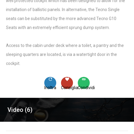
well protected cockpit which has been designed to allow for the
installation of ballistic panels. In alternative, the Tecno Single
seats can be substituted by the more advanced Tecno G10
Seats with an extremely efficient sprung dump system.
Access to the cabin under deck where a toilet, a pantry and the
sleeping quarters are located, is via a watertight door in the
cockpit.
Inoltra
Consiglia
Condividi
Video (6)