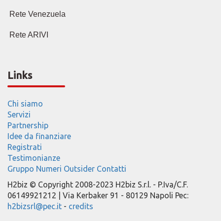
Rete Venezuela
Rete ARIVI
Links
Chi siamo
Servizi
Partnership
Idee da finanziare
Registrati
Testimonianze
Gruppo
Numeri
Outsider
Contatti
H2biz © Copyright 2008-2023 H2biz S.r.l. - P.Iva/C.F.
06149921212 | Via Kerbaker 91 - 80129 Napoli Pec:
h2bizsrl@pec.it
-
credits