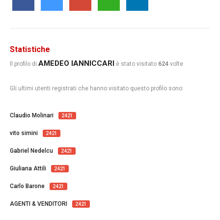
Statistiche
AMEDEO IANNICCARI
Il profilo di
è stato visitato
624
volte
Gli ultimi utenti registrati che hanno visitato questo profilo sono:
Claudio Molinari
2421
vito simini
2421
Gabriel Nedelcu
2421
Giuliana Attili
2421
Carlo Barone
2421
AGENTI & VENDITORI
2421