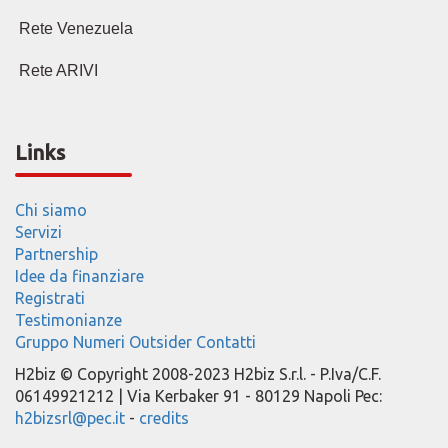
Rete Venezuela
Rete ARIVI
Links
Chi siamo
Servizi
Partnership
Idee da finanziare
Registrati
Testimonianze
Gruppo
Numeri
Outsider
Contatti
H2biz © Copyright 2008-2023 H2biz S.r.l. - P.Iva/C.F.
06149921212 | Via Kerbaker 91 - 80129 Napoli Pec:
h2bizsrl@pec.it
-
credits