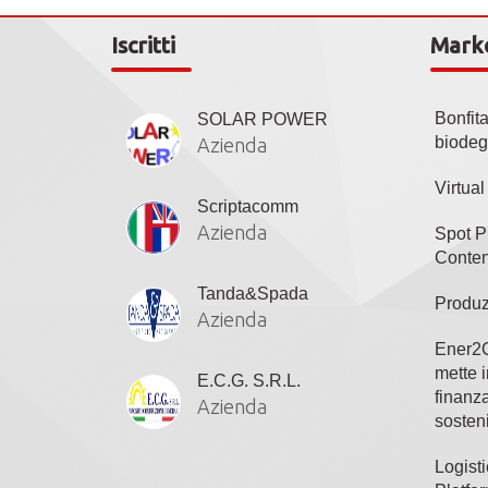
Iscritti
Mark
Bonfit
SOLAR POWER
biodeg
Azienda
Virtua
Scriptacomm
Azienda
Spot P
Conten
Tanda&Spada
Produz
Azienda
Ener2C
mette i
E.C.G. S.R.L.
finanza
Azienda
sosteni
Logisti