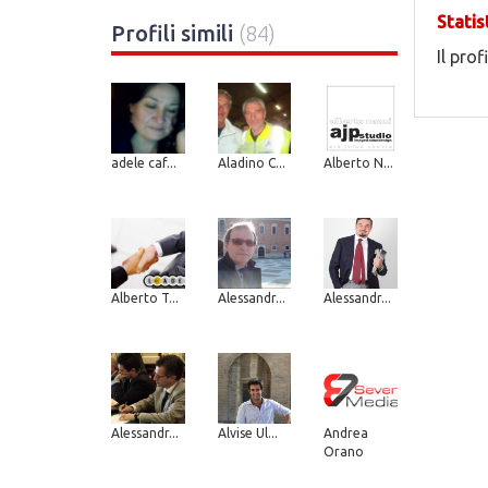
Statis
Profili simili
(84)
Il prof
adele caf...
Aladino C...
Alberto N...
Alberto T...
Alessandr...
Alessandr...
Alessandr...
Alvise Ul...
Andrea
Orano