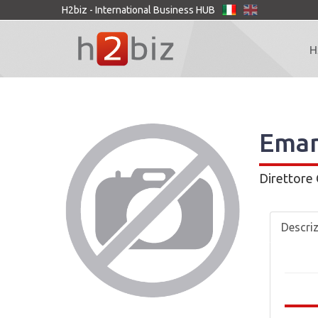
H2biz - International Business HUB
H
Eman
Direttore
Descri