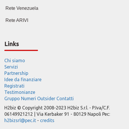
Rete Venezuela
Rete ARIVI
Links
Chi siamo
Servizi
Partnership
Idee da finanziare
Registrati
Testimonianze
Gruppo
Numeri
Outsider
Contatti
H2biz © Copyright 2008-2023 H2biz S.r.l. - P.Iva/C.F.
06149921212 | Via Kerbaker 91 - 80129 Napoli Pec:
h2bizsrl@pec.it
-
credits