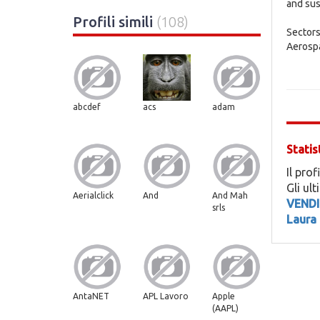
and sus
Profili simili
(108)
Sectors
Aerosp
abcdef
acs
adam
Statis
Il prof
Gli ul
Aerialclick
And
And Mah
VENDI
srls
Laura 
AntaNET
APL Lavoro
Apple
(AAPL)