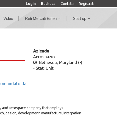
Login
Bacheca
Contatti
Registrati
Video
Reti Mercati Esteri
Start up
Azienda
Aerospazio
Bethesda, Maryland (-)
- Stati Uniti
comandato da
ity and aerospace company that employs
ch, design, development, manufacture, integration