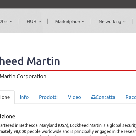
2biz
HUB
Marketplace
Networking
heed Martin
Martin Corporation
zione
Info
Prodotti
Video
Contatta
Rac
izione
rtered in Bethesda, Maryland (USA), Lockheed Martin is a global secur
mately 98,000 people worldwide and is principally engaged in the resear