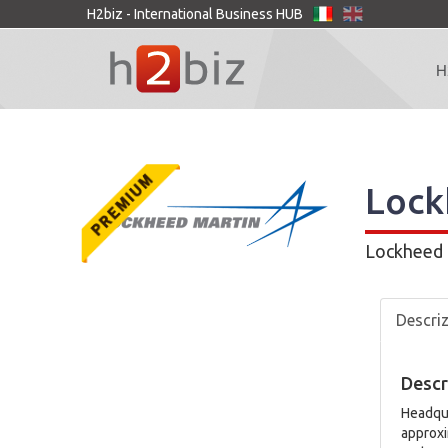
H2biz - International Business HUB
H
Lock
Lockheed 
Descri
Descr
Headqua
approxi