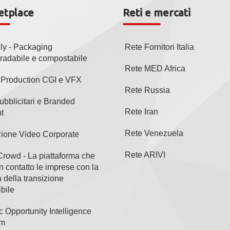
etplace
Reti e mercati
aly - Packaging
Rete Fornitori Italia
radabile e compostabile
Rete MED Africa
l Production CGI e VFX
Rete Russia
ubblicitari e Branded
Rete Iran
t
Rete Venezuela
ione Video Corporate
Rete ARIVI
rowd - La piattaforma che
n contatto le imprese con la
 della transizione
bile
c Opportunity Intelligence
rm