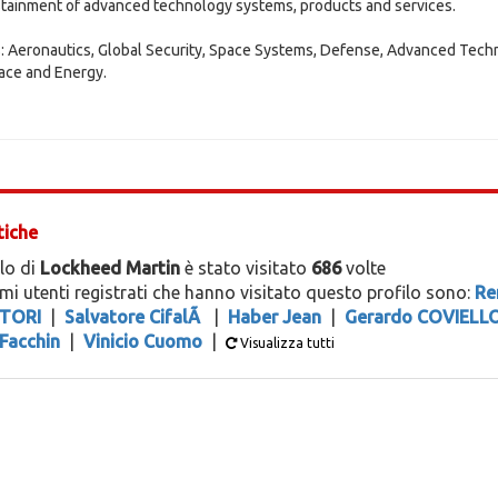
tainment of advanced technology systems, products and services.
: Aeronautics, Global Security, Space Systems, Defense, Advanced Techno
ace and Energy.
tiche
ilo di
Lockheed Martin
è stato visitato
686
volte
timi utenti registrati che hanno visitato questo profilo sono:
Re
TORI
|
Salvatore CifalÃ
|
Haber Jean
|
Gerardo COVIELL
Facchin
|
Vinicio Cuomo
|
Visualizza tutti