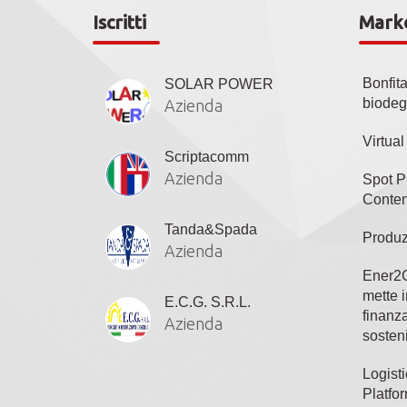
Iscritti
Mark
Bonfit
SOLAR POWER
biodeg
Azienda
Virtua
Scriptacomm
Azienda
Spot P
Conten
Tanda&Spada
Produz
Azienda
Ener2C
mette i
E.C.G. S.R.L.
finanza
Azienda
sosteni
Logisti
Platfo