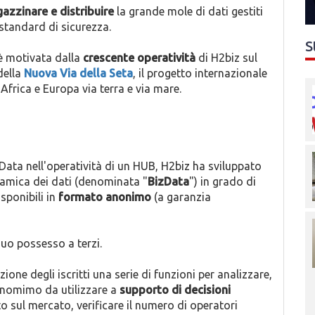
azzinare e distribuire
la grande mole di dati gestiti
 standard di sicurezza.
S
 è motivata dalla
crescente operatività
di H2biz sul
della
Nuova Via della Seta
, il progetto internazionale
 Africa e Europa via terra e via mare.
 Data nell'operatività di un HUB, H2biz ha sviluppato
namica dei dati (denominata "
BizData
") in grado di
sponibili in
formato anonimo
(a garanzia
 suo possesso a terzi.
one degli iscritti una serie di funzioni per analizzare,
 anomimo da utilizzare a
supporto di decisioni
 sul mercato, verificare il numero di operatori