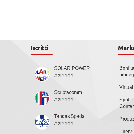
Iscritti
Mark
Bonfit
SOLAR POWER
biodeg
Azienda
Virtua
Scriptacomm
Azienda
Spot P
Conten
Tanda&Spada
Produz
Azienda
Ener2C