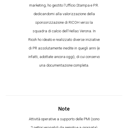
marketing, ho gestito l'Ufficio Stampa e P.R.
dedicandomi alla valorizzazione della
sponsorizzazione di RICOH verso la
squadra di calcio dell'Hellas Verona. In
Ricoh ho ideato e realizzato diverse iniziative
di PR assolutamente inedite in quegli anni (e
infatti, adottate ancora oggi), di cui conservo
una documentazione completa.
Note
Attività operative a supporto delle PMI (sono
2 settori erogabili da remoto e a giornata)