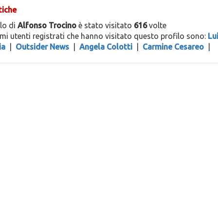
tiche
ilo di
Alfonso Trocino
è stato visitato
616
volte
timi utenti registrati che hanno visitato questo profilo sono:
Lu
ia
|
Outsider News
|
Angela Colotti
|
Carmine Cesareo
|