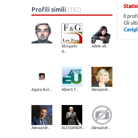
Statis
Profili simili
(182)
Il prof
Gli ul
Cavigl
Abogado
adele all...
A...
Agata Bot...
Alberti f...
Alessandr...
Alessandr...
ALESSANDR...
Alessandr...