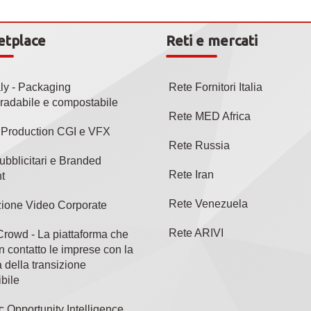
etplace
Reti e mercati
aly - Packaging
Rete Fornitori Italia
radabile e compostabile
Rete MED Africa
l Production CGI e VFX
Rete Russia
ubblicitari e Branded
Rete Iran
t
Rete Venezuela
ione Video Corporate
Rete ARIVI
rowd - La piattaforma che
n contatto le imprese con la
 della transizione
bile
c Opportunity Intelligence