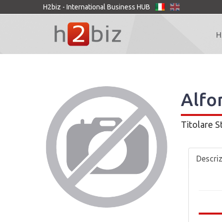
H2biz - International Business HUB
H
Alfo
Titolare
S
Descri