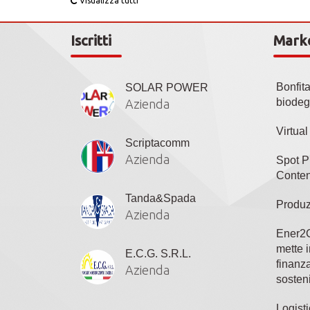
Visualizza tutti
Iscritti
Mark
Bonfit
SOLAR POWER
biodeg
Azienda
Virtua
Scriptacomm
Azienda
Spot P
Conten
Tanda&Spada
Produz
Azienda
Ener2C
mette i
E.C.G. S.R.L.
finanza
Azienda
sosteni
Logisti