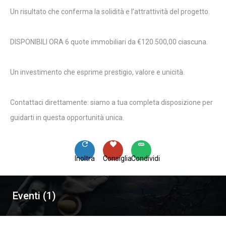
Un risultato che conferma la solidità e l’attrattività del progetto.
DISPONIBILI ORA 6 quote immobiliari da €120.500,00 ciascuna.
Un investimento che esprime prestigio, valore e unicità.
Contattaci direttamente: siamo a tua completa disposizione per
guidarti in questa opportunità unica.
Inoltra
Consiglia
Condividi
Eventi (1)