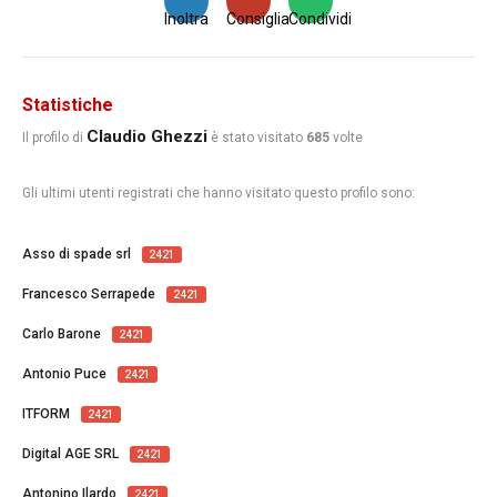
Inoltra
Consiglia
Condividi
Statistiche
Claudio Ghezzi
Il profilo di
è stato visitato
685
volte
Gli ultimi utenti registrati che hanno visitato questo profilo sono:
Asso di spade srl
2421
Francesco Serrapede
2421
Carlo Barone
2421
Antonio Puce
2421
ITFORM
2421
Digital AGE SRL
2421
Antonino Ilardo
2421