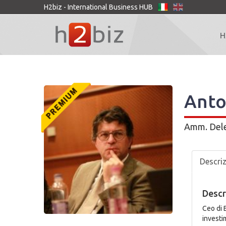
H2biz - International Business HUB
H
Anto
Amm. Del
Descri
Descr
Ceo di 
investi