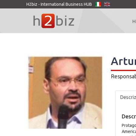
H2biz - International Business HUB
H
Artu
Responsab
Descri
Descr
Protago
America