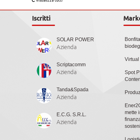
Visualizza tutti
Iscritti
Mark
Bonfit
SOLAR POWER
biodeg
Azienda
Virtua
Scriptacomm
Azienda
Spot P
Conten
Tanda&Spada
Produz
Azienda
Ener2C
mette i
E.C.G. S.R.L.
finanza
Azienda
sosteni
Logisti