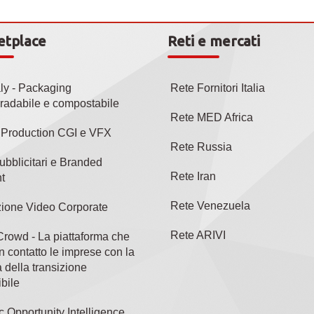
etplace
Reti e mercati
aly - Packaging
Rete Fornitori Italia
radabile e compostabile
Rete MED Africa
l Production CGI e VFX
Rete Russia
ubblicitari e Branded
Rete Iran
t
Rete Venezuela
ione Video Corporate
Rete ARIVI
rowd - La piattaforma che
n contatto le imprese con la
 della transizione
bile
c Opportunity Intelligence