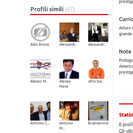
prestigi
Profili simili
(67)
Curri
Arturo D
grande 
Aldo Binosi
Alessandr...
Alessandr...
Note
Protago
America
prestigi
Alessio M...
Alessio
alfio bar...
Nava
Statis
Antonio C...
Antonio
Brainservice
Il prof
M...
Gli ul