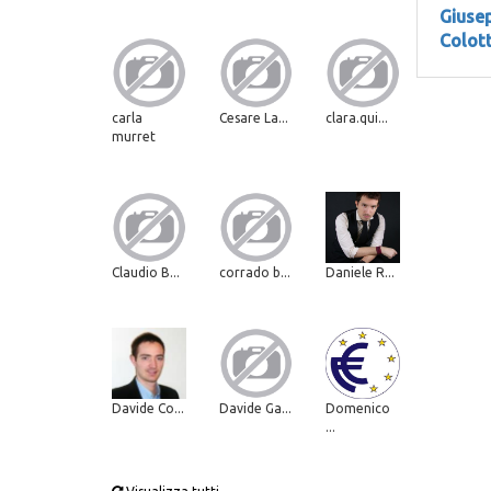
Giuse
Colott
carla
Cesare La...
clara.qui...
murret
Claudio B...
corrado b...
Daniele R...
Davide Co...
Davide Ga...
Domenico
...