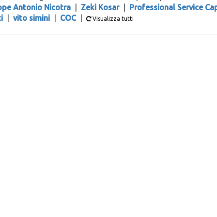
ppe Antonio Nicotra
|
Zeki Kosar
|
Professional Service Cap
i
|
vito simini
|
COC
|
Visualizza tutti