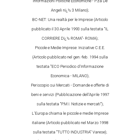
Informazioni Politiche Economiche - P.za De
Angeli nï¿½ 3 Milano);
BC-NET: Una realtà per le Imprese (Articolo
pubblicato il 30 Aprile 1993 sulla testata "IL
CORRIERE Dï¿½ ROMA"- ROMA);
Piccole e Medie Imprese: Iniziative C.E.E.
(Articolo pubblicato nel gen.-feb. 1994 sulla
testata "ECO Periodico d'Informazione
Economica - MILANO);
Periscopio sui Mercati - Domande e offerte di
beni e servizi (Pubblicazione dell'Aprile 1997
sulla testata "P.M.I. Notizie e mercati");
L'Europa chiama le piccole e medie Imprese
italiane (Articolo pubblicato nel Marzo 1998
sulla testata "TUTTO INDUSTRIA" Varese);