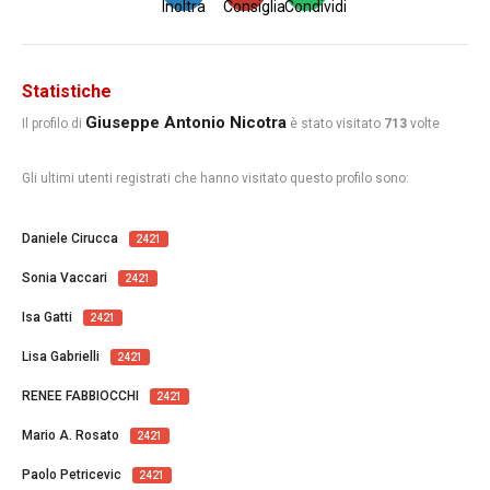
Inoltra
Consiglia
Condividi
Statistiche
Giuseppe Antonio Nicotra
Il profilo di
è stato visitato
713
volte
Gli ultimi utenti registrati che hanno visitato questo profilo sono:
Daniele Cirucca
2421
Sonia Vaccari
2421
Isa Gatti
2421
Lisa Gabrielli
2421
RENEE FABBIOCCHI
2421
Mario A. Rosato
2421
Paolo Petricevic
2421