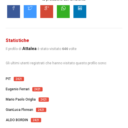
Statistiche
Attalea
Il profilo di
è stato visitato
646
volte
Gli ultimi utenti registrati che hanno visitato questo profilo sono:
PIT
2421
Eugenio Ferrari
2421
Mario Paolo Origlia
2421
GianLuca Florean
2421
ALDO BORDIN
2421