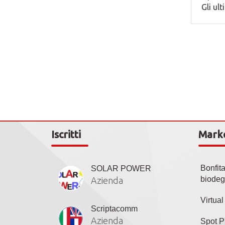
Gli ul
Iscritti
Mark
Bonfit
SOLAR POWER
biodeg
Azienda
Virtua
Scriptacomm
Azienda
Spot P