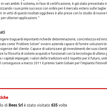
in vari ambiti. Il sistema, in fase di certificazione, è già stato presentato 
izzando i suoi primi successi con ordini per il mercato estero sulle tagl
i. In virtù di questi risultati oggi Bees è alle prese con lo studio di nuov
per ulteriori applicazioni. "
ati
ngere traguardi importanti richiede determinazione, concretezza ed inno
cato come 'Problem Solver' ovvero azienda capace di fornire soluzioni 
esigenze del cliente. Capace di valorizzare gli investimenti dei suoi cli
re la filosofia di sistemi acquisiti e funzionali con la tecnologia di ultim
i capitali impiegati. I valori delle tradizioni ed il rispetto per il futuro, 
l conseguisse a marzo 2011 il premio Saint-Gobain per l'impianto fotovol
tiche
ilo di
Bees Srl
è stato visitato
635
volte