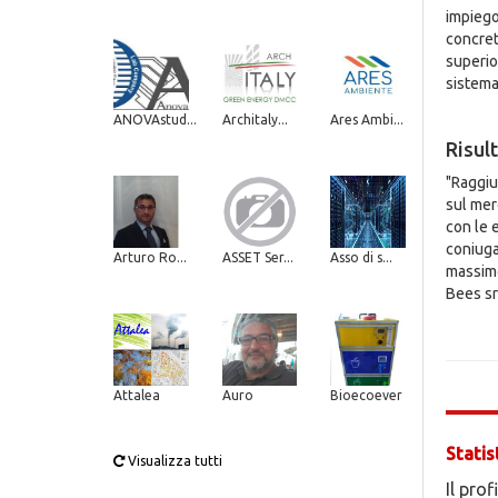
impiego 
concret
superior
sistema 
ANOVAstud...
Architaly...
Ares Ambi...
Risult
"Raggiu
sul mer
con le 
coniuga
Arturo Ro...
ASSET Ser...
Asso di s...
massimo 
Bees sr
Attalea
Auro
Bioecoever
Statis
Visualizza tutti
Il prof