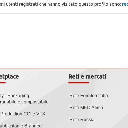
timi utenti registrati che hanno visitato questo profilo sono:
re
etplace
Reti e mercati
aly - Packaging
Rete Fornitori Italia
radabile e compostabile
Rete MED Africa
l Production CGI e VFX
Rete Russia
ubblicitari e Branded