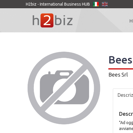
H2biz - International Business HUB
H
Bees
Bees Srl
Descri
Descr
"Ad ogg
avviame