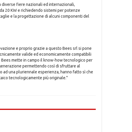
in diverse fiere nazionali ed internazionali,
ie da 20 KW e richiedendo sistemi per potenze
e taglie e la progettazione di alcuni componenti del
vazione e proprio grazie a questo Bees srl si pone
tecnicamente valide ed economicamente compatibili
enti Bees mette in campo il know-how tecnologico per
a generazione permettendo così di sfruttare al
unito ad una pluriennale esperienza, hanno fatto sì che
taico tecnologicamente più originale."