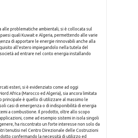
 alle problematiche ambientali, si è collocata sul
n paesi quali Kuwait e Algeria, permettendo alle varie
enza di apportare le energie rinnovabili anche alla
cquisito all'estero impiegandolo nella tutela del
società ad entrare nel conto energia installando
rcati esteri, si è evidenziato come ad oggi
 Nord Africa (Marocco ed Algeria), sia ancora limitata
o principale è quello di utilizzare al massimo le
oli casi di emergenza o di indisponibilità di energia
stemi a combustione. Il prodotto, oltre allo scopo
plicazioni, come ad esempio sistemi in isola singoli
 genere, ha riscontrato un forte interesse non solo da
ontri tenutisi nel Centro Direzionale delle Costruzioni
prodotto confermando la necessità di utilizzo ed