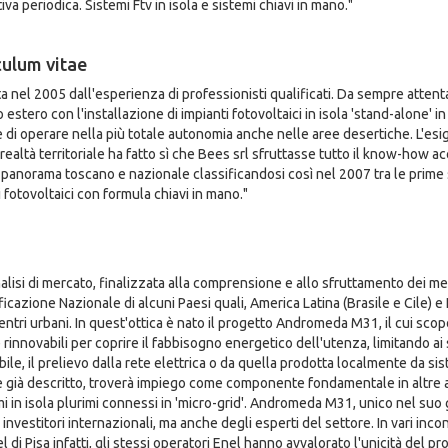
va periodica. Sistemi Ftv in isola e sistemi chiavi in mano."
culum vitae
a nel 2005 dall'esperienza di professionisti qualificati. Da sempre attenta
estero con l'installazione di impianti fotovoltaici in isola 'stand-alone' i
 di operare nella più totale autonomia anche nelle aree desertiche. L'esig
realtà territoriale ha fatto sì che Bees srl sfruttasse tutto il know-how a
 panorama toscano e nazionale classificandosi così nel 2007 tra le prime 
 fotovoltaici con formula chiavi in mano."
nalisi di mercato, finalizzata alla comprensione e allo sfruttamento dei me
ificazione Nazionale di alcuni Paesi quali, America Latina (Brasile e Cile) e
centri urbani. In quest'ottica è nato il progetto Andromeda M31, il cui scop
rinnovabili per coprire il fabbisogno energetico dell'utenza, limitando ai s
ile, il prelievo dalla rete elettrica o da quella prodotta localmente da si
e già descritto, troverà impiego come componente fondamentale in altre ap
mi in isola plurimi connessi in 'micro-grid'. Andromeda M31, unico nel suo
 investitori internazionali, ma anche degli esperti del settore. In vari inc
l di Pisa infatti, gli stessi operatori Enel hanno avvalorato l'unicità del 