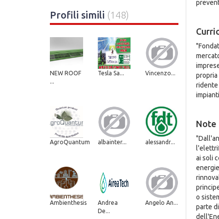
preventi
Profili simili
(148)
Curri
"Fondat
mercato 
imprese
NEW ROOF
Tesla Sa...
Vincenzo...
propria 
...
ridente
impianti
Note
"Dall'a
AgroQuantum
albainter...
alessandr...
l'elettr
ai soli 
energie 
rinnovab
princip
o siste
Ambienthesis
Andrea
Angelo An...
parte di
De...
dell'Ene