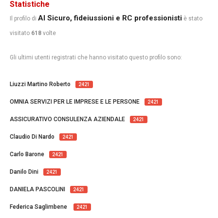
Statistiche
Al Sicuro, fideiussioni e RC professionisti
Il profilo di
è stato
visitato
618
volte
Gli ultimi utenti registrati che hanno visitato questo profilo sono:
Liuzzi Martino Roberto
2421
OMNIA SERVIZI PER LE IMPRESE E LE PERSONE
2421
ASSICURATIVO CONSULENZA AZIENDALE
2421
Claudio Di Nardo
2421
Carlo Barone
2421
Danilo Dini
2421
DANIELA PASCOLINI
2421
Federica Saglimbene
2421