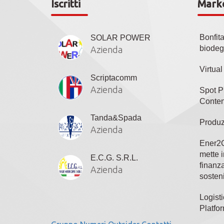
Iscritti
Mark
Bonfit
SOLAR POWER
biodeg
Azienda
Virtua
Scriptacomm
Azienda
Spot P
Conten
Tanda&Spada
Produz
Azienda
Ener2C
mette i
E.C.G. S.R.L.
finanza
Azienda
sosteni
Logisti
Platfo