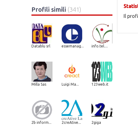
Statis
Profili simili
(341)
Il prof
Datablu srl
essemanag...
info.tel....
Milla Sas
Luigi Ma...
123web.it
2b inform...
2creAtive...
2giga