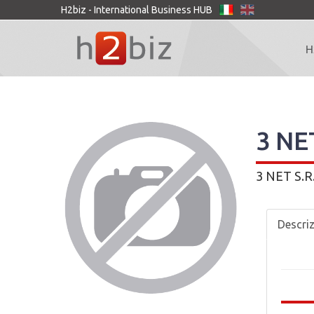
H2biz - International Business HUB
H
3 NE
3 NET S.R.
Descri