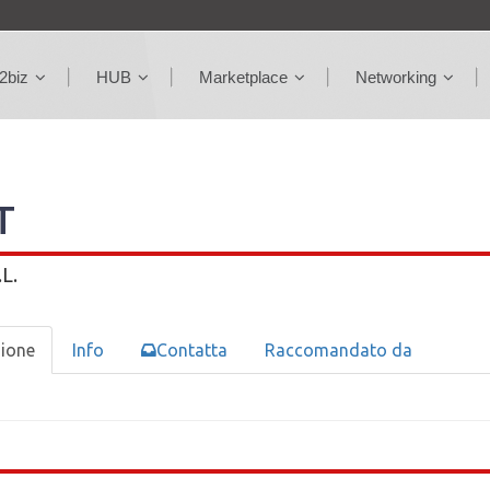
2biz
HUB
Marketplace
Networking
T
L.
zione
Info
Contatta
Raccomandato da