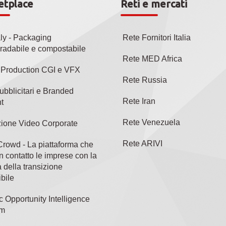
etplace
Reti e mercati
aly - Packaging
Rete Fornitori Italia
radabile e compostabile
Rete MED Africa
l Production CGI e VFX
Rete Russia
ubblicitari e Branded
Rete Iran
t
Rete Venezuela
ione Video Corporate
Rete ARIVI
rowd - La piattaforma che
n contatto le imprese con la
 della transizione
bile
c Opportunity Intelligence
rm