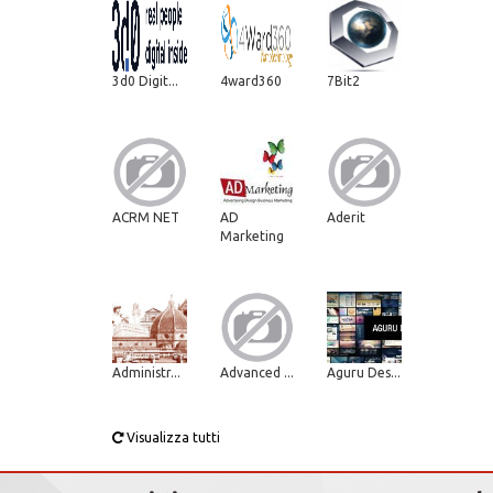
3d0 Digit...
4ward360
7Bit2
ACRM NET
AD
Aderit
Marketing
Administr...
Advanced ...
Aguru Des...
Visualizza tutti