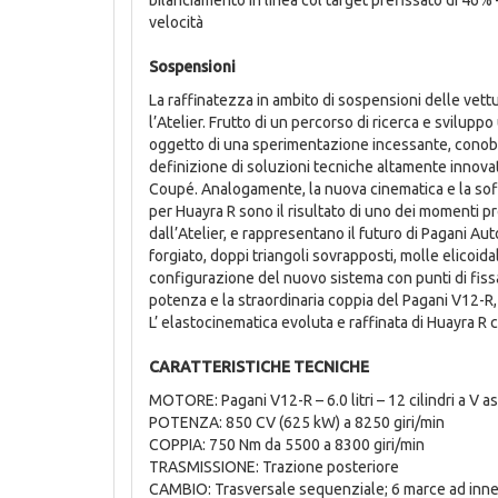
velocità
Sospensioni
La raffinatezza in ambito di sospensioni delle vet
l’Atelier. Frutto di un percorso di ricerca e svilup
oggetto di una sperimentazione incessante, conob
definizione di soluzioni tecniche altamente innova
Coupé. Analogamente, la nuova cinematica e la sof
per Huayra R sono il risultato di uno dei momenti pr
dall’Atelier, e rappresentano il futuro di Pagani Aut
forgiato, doppi triangoli sovrapposti, molle elicoidal
configurazione del nuovo sistema con punti di fissag
potenza e la straordinaria coppia del Pagani V12-R,
L’ elastocinematica evoluta e raffinata di Huayra R
CARATTERISTICHE TECNICHE
MOTORE: Pagani V12-R – 6.0 litri – 12 cilindri a V a
POTENZA: 850 CV (625 kW) a 8250 giri/min
COPPIA: 750 Nm da 5500 a 8300 giri/min
TRASMISSIONE: Trazione posteriore
CAMBIO: Trasversale sequenziale; 6 marce ad innes