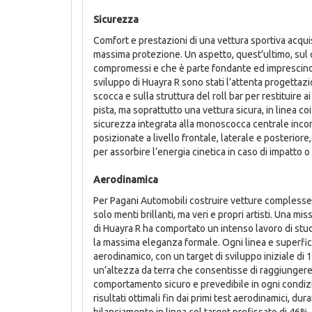
Sicurezza
Comfort e prestazioni di una vettura sportiva acqu
massima protezione. Un aspetto, quest’ultimo, sul 
compromessi e che è parte fondante ed imprescindibi
sviluppo di Huayra R sono stati l’attenta progettazi
scocca e sulla struttura del roll bar per restituire a
pista, ma soprattutto una vettura sicura, in linea coi
sicurezza integrata alla monoscocca centrale incor
posizionate a livello frontale, laterale e posterior
per assorbire l’energia cinetica in caso di impatto o
Aerodinamica
Per Pagani Automobili costruire vetture complesse 
solo menti brillanti, ma veri e propri artisti. Una mi
di Huayra R ha comportato un intenso lavoro di studio
la massima eleganza formale. Ogni linea e superfici
aerodinamico, con un target di sviluppo iniziale d
un’altezza da terra che consentisse di raggiunge
comportamento sicuro e prevedibile in ogni condiz
risultati ottimali fin dai primi test aerodinamici, dur
bilanciamento in linea col target prefissato di 46% 