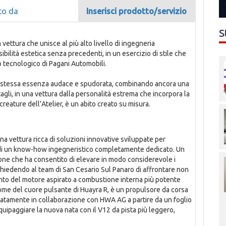
to da
Inserisci prodotto/servizio
S
 vettura che unisce al più alto livello di ingegneria
lità estetica senza precedenti, in un esercizio di stile che
 tecnologico di Pagani Automobili.
 la stessa essenza audace e spudorata, combinando ancora una
agli, in una vettura dalla personalità estrema che incorpora la
creature dell’Atelier, è un abito creato su misura.
una vettura ricca di soluzioni innovative sviluppate per
o di un know-how ingegneristico completamente dedicato. Un
one che ha consentito di elevare in modo considerevole i
chiedendo al team di San Cesario Sul Panaro di affrontare non
unto del motore aspirato a combustione interna più potente
l nome del cuore pulsante di Huayra R, è un propulsore da corsa
cificatamente in collaborazione con HWA AG a partire da un foglio
quipaggiare la nuova nata con il V12 da pista più leggero,