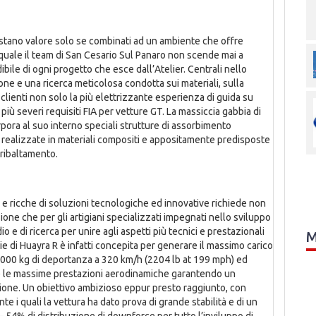
istano valore solo se combinati ad un ambiente che offre
quale il team di San Cesario Sul Panaro non scende mai a
le di ogni progetto che esce dall’Atelier. Centrali nello
one e una ricerca meticolosa condotta sui materiali, sulla
i clienti non solo la più elettrizzante esperienza di guida su
 più severi requisiti FIA per vetture GT. La massiccia gabbia di
pora al suo interno speciali strutture di assorbimento
e, realizzate in materiali compositi e appositamente predisposte
 ribaltamento.
e ricche di soluzioni tecnologiche ed innovative richiede non
ssione che per gli artigiani specializzati impegnati nello sviluppo
 e di ricerca per unire agli aspetti più tecnici e prestazionali
M
e di Huayra R è infatti concepita per generare il massimo carico
i 1000 kg di deportanza a 320 km/h (2204 lb at 199 mph) ed
re le massime prestazioni aerodinamiche garantendo un
ione. Un obiettivo ambizioso eppur presto raggiunto, con
ante i quali la vettura ha dato prova di grande stabilità e di un
– 54% di distribuzione di downforce per tutto l’inviluppo di