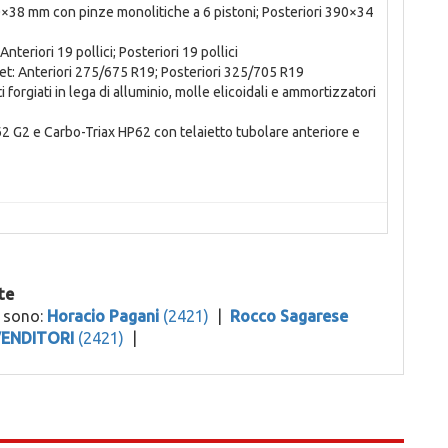
0×38 mm con pinze monolitiche a 6 pistoni; Posteriori 390×34
nteriori 19 pollici; Posteriori 19 pollici
Wet: Anteriori 275/675 R19; Posteriori 325/705 R19
orgiati in lega di alluminio, molle elicoidali e ammortizzatori
 G2 e Carbo-Triax HP62 con telaietto tubolare anteriore e
te
o sono:
Horacio Pagani
(2421)
|
Rocco Sagarese
VENDITORI
(2421)
|