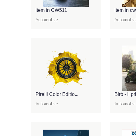
item in CW511
item in c
Automotive
Automotiv
Pirelli Color Editio...
Birò - Il p
Automotive
Automotiv