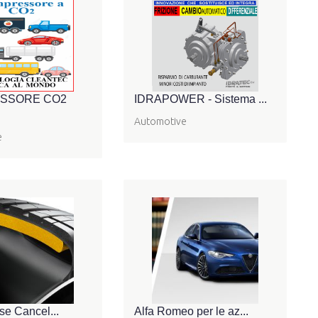
SSORE CO2
IDRAPOWER - Sistema ...
Automotive
e
ise Cancel...
Alfa Romeo per le az...