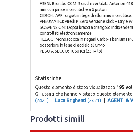
FRENI: Brembo CCM-R dischi ventilati: Anteriori 41
mm con pinze monolitiche a 6 pistoni
CERCHI: APP forgiati in lega di alluminio monolitica: A
PNEUMATICI: Pirelli P Zero versione slick – Dry e 
SOSPENSIONI: Doppi bracci a triangolo indipendenti f
controllati elettronicamente
TELAIO: Monoscocca in Pagani Carbo-Titanium HP62
posteriore in lega di acciaio al CrMo
PESO A SECCO: 1050 Kg (2314 lb)
Statistiche
Questo elemento è stato visualizzato
195 vol
Gli utenti che hanno visitato questo element
(2421)
|
Luca Brighenti
(2421)
|
AGENTI & 
Prodotti simili