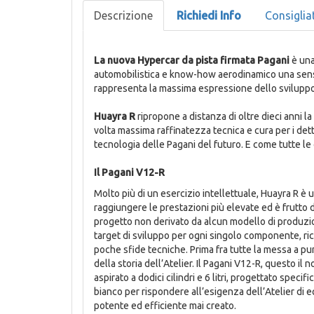
Descrizione
Richiedi Info
Consiglia
La nuova Hypercar da pista firmata Pagani
è una
automobilistica e know-how aerodinamico una sensibi
rappresenta la massima espressione dello sviluppo
Huayra R
ripropone a distanza di oltre dieci anni
volta massima raffinatezza tecnica e cura per i dett
tecnologia delle Pagani del futuro. E come tutte le 
Il Pagani V12-R
Molto più di un esercizio intellettuale, Huayra R è 
raggiungere le prestazioni più elevate ed è frutt
progetto non derivato da alcun modello di produzi
target di sviluppo per ogni singolo componente, ri
poche sfide tecniche. Prima fra tutte la messa a p
della storia dell’Atelier. Il Pagani V12-R, questo i
aspirato a dodici cilindri e 6 litri, progettato spe
bianco per rispondere all’esigenza dell’Atelier di e
potente ed efficiente mai creato.