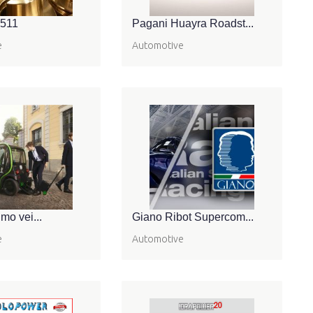
w511
Pagani Huayra Roadst...
e
Automotive
rimo vei...
Giano Ribot Supercom...
e
Automotive