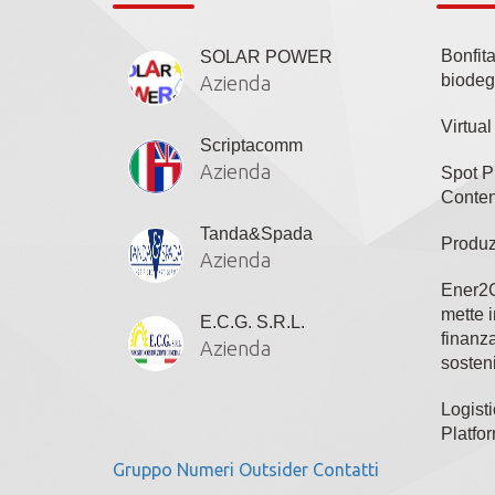
Bonfit
SOLAR POWER
biodeg
Azienda
Virtua
Scriptacomm
Azienda
Spot P
Conten
Tanda&Spada
Produz
Azienda
Ener2C
mette i
E.C.G. S.R.L.
finanza
Azienda
sosteni
Logisti
Platfo
Gruppo
Numeri
Outsider
Contatti