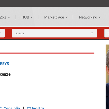
2biz
HUB
Marketplace
Networking
ESYS
icenze
Consiglia
|
Inoltra