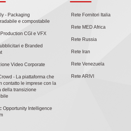
aly - Packaging
Rete Fornitori Italia
radabile e compostabile
Rete MED Africa
l Production CGI e VFX
Rete Russia
ubblicitari e Branded
Rete Iran
t
Rete Venezuela
ione Video Corporate
Rete ARIVI
rowd - La piattaforma che
n contatto le imprese con la
 della transizione
bile
c Opportunity Intelligence
rm