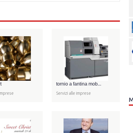
t
tornio a fantina mob...
 imprese
Servizi alle imprese
M