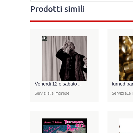
Prodotti simili
Venerdi 12 e sabato ...
turned par
Servizi alle imprese
Servizi alle