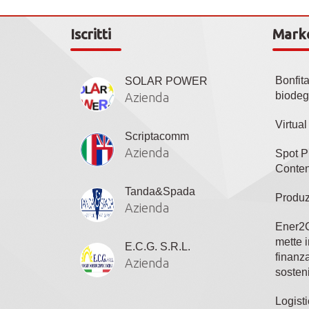
Iscritti
Mark
Bonfit
SOLAR POWER
biodeg
Azienda
Virtua
Scriptacomm
Azienda
Spot P
Conten
Tanda&Spada
Produz
Azienda
Ener2C
mette i
E.C.G. S.R.L.
finanza
Azienda
sosteni
Logisti