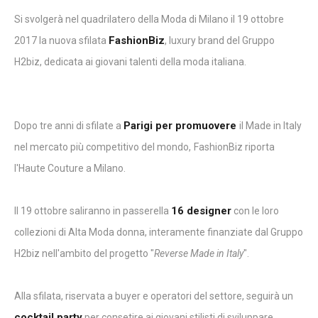
Si svolgerà nel quadrilatero della Moda di Milano il 19 ottobre
FashionBiz
2017 la nuova sfilata
, luxury brand del Gruppo
H2biz, dedicata ai giovani talenti della moda italiana.
Parigi per promuovere
Dopo tre anni di sfilate a
il Made in Italy
nel mercato più competitivo del mondo,
FashionBiz riporta
l'Haute Couture a Milano.
16 designer
Il 19 ottobre saliranno in passerella
con le loro
collezioni di Alta Moda donna, interamente finanziate dal Gruppo
H2biz nell'ambito del progetto "
Reverse Made in Italy
".
Alla sfilata, riservata a buyer e operatori del settore, seguirà un
cocktail party
per consetire ai giovani stilisti di sviluppare