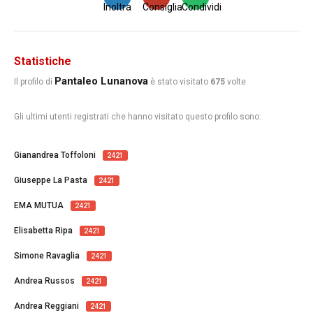
Inoltra
Consiglia
Condividi
Statistiche
Pantaleo Lunanova
Il profilo di
è stato visitato
675
volte
Gli ultimi utenti registrati che hanno visitato questo profilo sono:
Gianandrea Toffoloni
2421
Giuseppe La Pasta
2421
EMA MUTUA
2421
Elisabetta Ripa
2421
Simone Ravaglia
2421
Andrea Russos
2421
Andrea Reggiani
2421