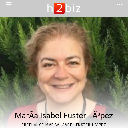
MarÃ­a Isabel Fuster LÃ³pez
FREELANCE MARÃ­A ISABEL FUSTER LÃ³PEZ