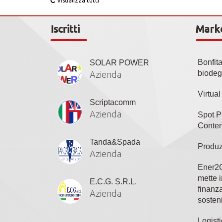
Visualizza tutti
Iscritti
Mark
Bonfit
SOLAR POWER
biodeg
Azienda
Virtua
Scriptacomm
Azienda
Spot P
Conten
Tanda&Spada
Produz
Azienda
Ener2C
mette i
E.C.G. S.R.L.
finanza
Azienda
sosteni
Logisti