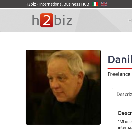
H2biz - International Business HUB
H
Dani
Freelance
Descri
Descr
"MI occ
internaz