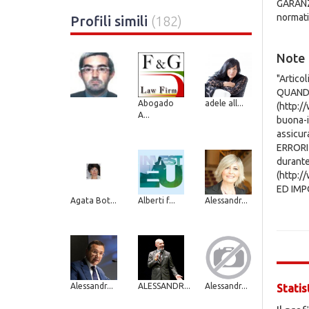
GARANZI
normativ
Profili simili
(182)
Note
"Artico
QUANDO
Abogado
adele all...
(http:/
A...
buona-i
assicur
ERRORI
durante
(http:/
ED IMPO
Agata Bot...
Alberti f...
Alessandr...
Alessandr...
ALESSANDR...
Alessandr...
Statis