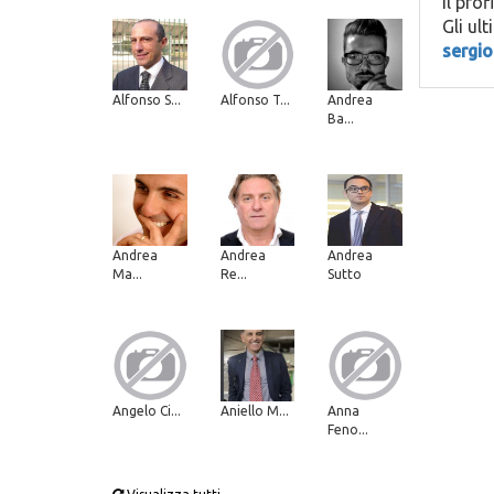
Il prof
Gli ul
sergio
Alfonso S...
Alfonso T...
Andrea
Ba...
Andrea
Andrea
Andrea
Ma...
Re...
Sutto
Angelo Ci...
Aniello M...
Anna
Feno...