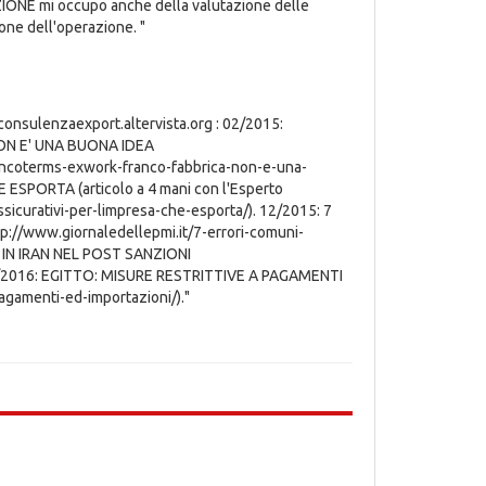
ONE mi occupo anche della valutazione delle
ione dell'operazione. "
: consulenzaexport.altervista.org : 02/2015:
N E' UNA BUONA IDEA
-incoterms-exwork-franco-fabbrica-non-e-una-
ESPORTA (articolo a 4 mani con l'Esperto
ssicurativi-per-limpresa-che-esporta/). 12/2015: 7
/www.giornaledellepmi.it/7-errori-comuni-
E IN IRAN NEL POST SANZIONI
. 03/2016: EGITTO: MISURE RESTRITTIVE A PAGAMENTI
agamenti-ed-importazioni/)."