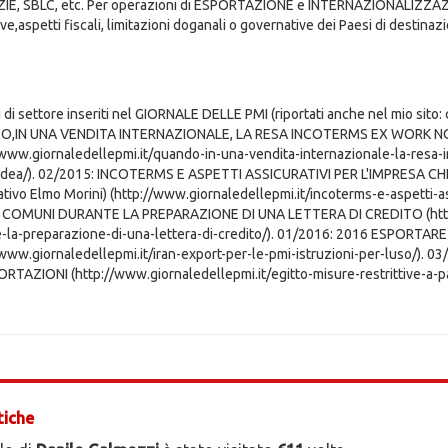
E, SBLC, etc. Per operazioni di ESPORTAZIONE e INTERNAZIONALIZZAZI
e,aspetti fiscali, limitazioni doganali o governative dei Paesi di destinaz
li di settore inseriti nel GIORNALE DELLE PMI (riportati anche nel mio sito
,IN UNA VENDITA INTERNAZIONALE, LA RESA INCOTERMS EX WORK NO
/www.giornaledellepmi.it/quando-in-una-vendita-internazionale-la-resa
dea/). 02/2015: INCOTERMS E ASPETTI ASSICURATIVI PER L'IMPRESA CHE 
ativo Elmo Morini) (http://www.giornaledellepmi.it/incoterms-e-aspetti-a
 COMUNI DURANTE LA PREPARAZIONE DI UNA LETTERA DI CREDITO (http:/
-la-preparazione-di-una-lettera-di-credito/). 01/2016: 2016 ESPORTAR
/www.giornaledellepmi.it/iran-export-per-le-pmi-istruzioni-per-luso/)
RTAZIONI (http://www.giornaledellepmi.it/egitto-misure-restrittive-a-p
tiche