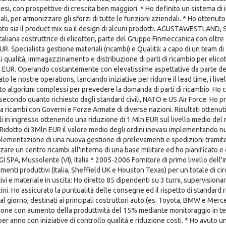
si, con prospettive di crescita ben maggiori. * Ho definito un sistema di i
ali, per armonizzare gli sforzi di tutte le funzioni aziendali. * Ho ottenut
ato sia il product mix sia il design di alcuni prodotti. AGUSTAWESTLAND
taliana costruttrice di elicotteri, parte del Gruppo Finmeccanica con oltre
UR. Specialista gestione materiali (ricambi) e Qualità: a capo di un team 
i qualità, immagazzinamento e distribuzione di parti di ricambio per elicotter
EUR. Operando costantemente con elevatissime aspettative da parte del 
to le nostre operations, lanciando iniziative per ridurre il lead time, i liv
ato algoritmi complessi per prevedere la domanda di parti di ricambio. Ho
 secondo quanto richiesto dagli standard civili, NATO e US Air Force. Ho pre
ra ricambi con Governi e Forze Armate di diverse nazioni. Risultati ottenut
li in ingresso ottenendo una riduzione di 1 Mln EUR sul livello medio de
* Ridotto di 3Mln EUR il valore medio degli ordini inevasi implementando
plementazione di una nuova gestione di prelevamenti e spedizioni tramite
zare un centro ricambi all'interno di una base militare ed ho pianificato e
I SPA, Mussolente (VI), Italia * 2005-2006 Fornitore di primo livello dell'i
limenti produttivi (Italia, Sheffield UK e Houston Texas) per un totale di 
ivi e materiale in uscita: Ho diretto 85 dipendenti su 3 turni, supervisionand
ni. Ho assicurato la puntualità delle consegne ed il rispetto di standard ri
l giorno, destinati ai principali costruttori auto (es. Toyota, BMW e Merce
one con aumento della produttività del 15% mediante monitoraggio in te
per anno con iniziative di controllo qualità e riduzione costi. * Ho avuto 