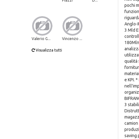
Piazzi
D...
pochi me
funzion
riguard
Anglo-I
3 Mld E
controll
Valerio G...
Vincenzo ...
180Mln 
analizza
Visualizza tutti
utilizz
qualità
fornitu
materia
e KPI. 
nell'im
organiz
BIFRANG
3 stabi
Distrutt
magazzi
camion a
produzi
saving 