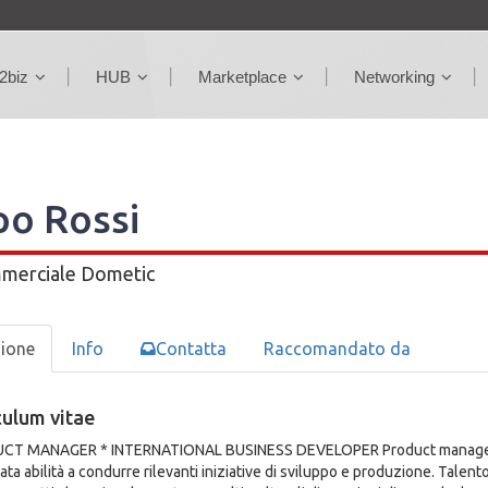
2biz
HUB
Marketplace
Networking
po Rossi
merciale
Dometic
zione
Info
Contatta
Raccomandato da
culum vitae
CT MANAGER * INTERNATIONAL BUSINESS DEVELOPER Product management 
ta abilità a condurre rilevanti iniziative di sviluppo e produzione. Talento