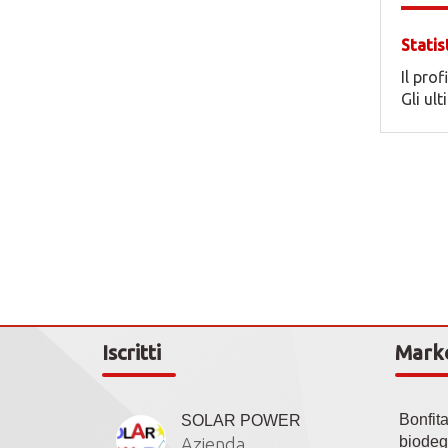
Statis
Il prof
Gli ul
Iscritti
Mark
Bonfit
SOLAR POWER
biodeg
Azienda