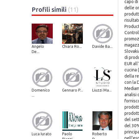
capo di 
delle o
Profili simili
(11)
produtti
risulta
Product
Control
promozi
magazzi
Angelo
Chiara Ro...
Davide Ba...
Slovaki
De...
di prodo
EUR all
cucina 
della re
con la 
Mediame
Domenico
Gennaro P...
Liuzzi Ma...
analisi
...
fornisc
prodotti
prodott
del set
del 30% 
princip
Luca Iurato
Paolo
Roberto
nell'es