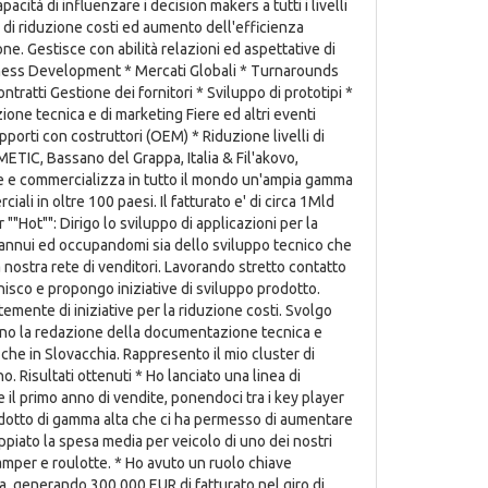
cità di influenzare i decision makers a tutti i livelli
 di riduzione costi ed aumento dell'efficienza
one. Gestisce con abilità relazioni ed aspettative di
usiness Development * Mercati Globali * Turnarounds
tti Gestione dei fornitori * Sviluppo di prototipi *
one tecnica e di marketing Fiere ed altri eventi
porti con costruttori (OEM) * Riduzione livelli di
C, Bassano del Grappa, Italia & Fil'akovo,
e e commercializza in tutto il mondo un'ampia gamma
ali in oltre 100 paesi. Il fatturato e' di circa 1Mld
Hot"": Dirigo lo sviluppo di applicazioni per la
R annui ed occupandomi sia dello sviluppo tecnico che
a nostra rete di venditori. Lavorando stretto contatto
isco e propongo iniziative di sviluppo prodotto.
mente di iniziative per la riduzione costi. Svolgo
iono la redazione della documentazione tecnica e
 che in Slovacchia. Rappresento il mio cluster di
o. Risultati ottenuti * Ho lanciato una linea di
 il primo anno di vendite, ponendoci tra i key player
rodotto di gamma alta che ci ha permesso di aumentare
oppiato la spesa media per veicolo di uno dei nostri
camper e roulotte. * Ho avuto un ruolo chiave
a, generando 300.000 EUR di fatturato nel giro di