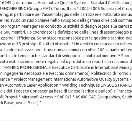
16949 (International Automotive Quality Systems Standard Certification) 
NGINEERING (Gruppo FIAT), Torino, Italia * 2002-2005 Società del Gruppo 
ring, in particolare per l'assemblaggio delle carrozzerie. Fatturato ann
r: Ho avuto un ruolo chiave nello sviluppo della gamma di veicoli commerci
ior Program Manager. Ho condotto le attività di design legate alla carrozz
re 500 membri. Ho coordinato la definizione delle linee di assemblaggio pe
zzarne l'efficienza. Sono stato responsabile per le gestione tecnico-econ
azione di 35 prototipi. Risultati ottenuti: * Ho gestito con successo richie
o l'industrializzazione di una nuova gamma con oltre 200 varianti nel temp
petto alle tempistiche standard di sviluppo in ambito automotive. * Sono
vuto esiti estremamente negativi ed o prodotto un report con raccomanda
 TRAINING PROFESSIONALE Executive Certificate in International Mana
in Ingegneria Aerospaziale (vecchio ordinamento): Politecnico di Torino 
ance * Project Management International Automotive Quality Systems - Q
n Automotive Laser Application * Welding Techniques LINGUE STRANIERE 
dia del Tedesco Conoscenza base di Cinese (scritto e parlato) e Franc
ft Project * Microsoft Access * SAP R/3 * AS400 CAD (Unigraphics, Solid
k Basic, Visual Basic) "