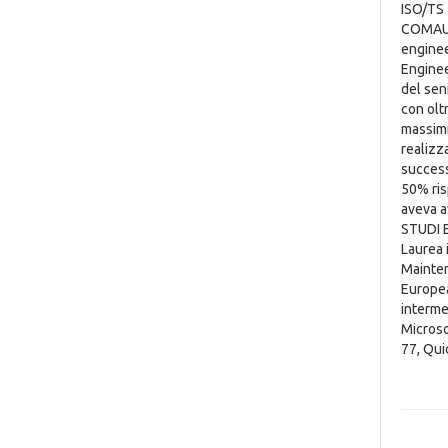
ISO/TS 
COMAU E
enginee
Enginee
del sen
con olt
massimi
realizz
success
50% ris
aveva a
STUDI E
Laurea 
Mainten
Europea
interme
Microso
77, Quic