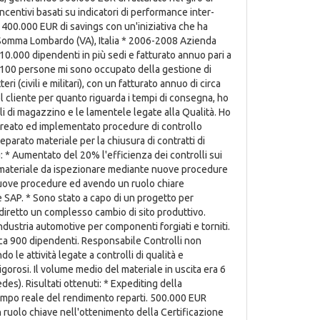
ncentivi basati su indicatori di performance inter-
o 400.000 EUR di savings con un'iniziativa che ha
, Somma Lombardo (VA), Italia * 2006-2008 Azienda
 10.000 dipendenti in più sedi e fatturato annuo pari a
di 100 persone mi sono occupato della gestione di
i (civili e militari), con un fatturato annuo di circa
cliente per quanto riguarda i tempi di consegna, ho
elli di magazzino e le lamentele legate alla Qualità. Ho
 creato ed implementato procedure di controllo
parato materiale per la chiusura di contratti di
i: * Aumentato del 20% l'efficienza dei controlli sui
l materiale da ispezionare mediante nuove procedure
 nuove procedure ed avendo un ruolo chiare
 SAP. * Sono stato a capo di un progetto per
 diretto un complesso cambio di sito produttivo.
ndustria automotive per componenti forgiati e torniti.
circa 900 dipendenti. Responsabile Controlli non
o le attività legate a controlli di qualità e
gorosi. Il volume medio del materiale in uscita era 6
des). Risultati ottenuti: * Expediting della
mpo reale del rendimento reparti. 500.000 EUR
un ruolo chiave nell'ottenimento della Certificazione