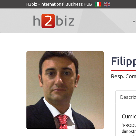
H2biz - International Business HUB
H
Filip
Resp. Com
Descri
Curri
"PRODU
dimostra