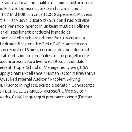
e sono stato anche qualificato come auditor interno.
Fiat che fornisce soluzioni chiavi in mano di
uo 1.02 Mld EUR con circa 12.000 dipendenti Process
ali Fiat Nuovo Ducato (X250), con il ruolo di vice
eria venendo inserito in un team multidisciplinare
r gli stabilimenti produttivi in modo da
omica delle richieste di modifica. Ho curato la
ste di modifica per oltre 2 Mln EUR e lanciato con
o record di 18 mesi, con una riduzione di circa il
 stato selezionato per analizzare un progetto che
zioni presentato a livello del Board aziendale.
gement: Tippie School of Management, Iowa, USA
Supply Chain Excellence * Human Factor in Preventive
ualified Internal Auditor * Problem Solving
Fluente in Inglese, scritto e parlato * Conoscenza
ese TECHNOLOGY SKILLS Microsoft Office Suite *
works, Catia) Linguaggi di programmazione (Fortran