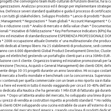
progetti che coinvolgono team multi-culturali di Funzioni diverse, ha la capa
rganizzazioni. Analizza i processi ed il design per implementare strategie
va. Definisce severi standard qualitativi e guida il processo di certificazi
to con tutti gli stakeholders. Sviluppo Prodotto * Lancio di prodotti * B
 Management * Negoziazioni * Team globali * Account Management * Contra
lo e riduzione costi * Analisi di mercato e della value chain * Documentazi
onali * Iniziative di fidelizzazione * Key Performance Indicators (KPIs) Rap
no ed iniziative di standardizzazione ESPERIENZA PROFESSIONALE DOMETI
a * 2008-occupazione attuale Dometic e' una multinazionale che produc
tti dedicati al tempo libero. Ha 25 stabilimenti di produzione, sedi commerci
'anno con 6.000 dipendenti Global Product Development Director, Cluster ""
(gas ed elettriche) gestendo un portafoglio clienti pari a circa 30Mln EU
lazione con il cliente. Organizzo training ed iniziative promozionali per l
Direzione (Tecnica, Acquisti o General Management) dei clienti OEM, defin
nte dirigo 30-35 progetti durante un anno lavorativo. Mi occupo costante
 di mercato a livello mondiale e benchmark con la concorrenza. Supervis
o i contenuti per quella commerciale con un team a mio riporto sia in Italia
 a fiere ed eventi in tutto il mondo viaggiando per circa il 30-40% dell'ann
o dedicata alla Nautica che ha generato 1 Mln EUR di fatturato già durante
tore. * Dopo un'attenta analisi del mercato, ho sviluppato una linea di p
i prezzi di vendita ai costruttori rispetto ai prodotti standard. * Ho radd
ali clienti OEM sviluppando una cucina estraibile da usare all'esterno di 
pansione del mercato Nord America, creando una linea di prodotti dedicat