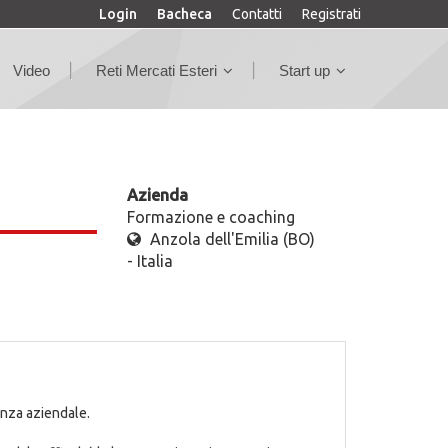
Login
Bacheca
Contatti
Registrati
Video
Reti Mercati Esteri
Start up
Azienda
Formazione e coaching
Anzola dell'Emilia (BO)
- Italia
enza aziendale.