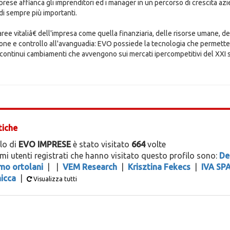
rese affianca gli imprenditori ed i manager in un percorso di crescita az
di sempre più importanti.
"aree vitaliâ€ dell'impresa come quella finanziaria, delle risorse umane, 
ione e controllo all'avanguadia: EVO possiede la tecnologia che permette
 continui cambiamenti che avvengono sui mercati ipercompetitivi del XXI 
tiche
ilo di
EVO IMPRESE
è stato visitato
664
volte
timi utenti registrati che hanno visitato questo profilo sono:
De
mo ortolani
|
|
VEM Research
|
Krisztina Fekecs
|
IVA SP
icca
|
Visualizza tutti