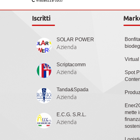
Visualizza tutti
Iscritti
Mark
Bonfit
SOLAR POWER
biodeg
Azienda
Virtua
Scriptacomm
Azienda
Spot P
Conten
Tanda&Spada
Produz
Azienda
Ener2C
mette i
E.C.G. S.R.L.
finanza
Azienda
sosteni
Logisti