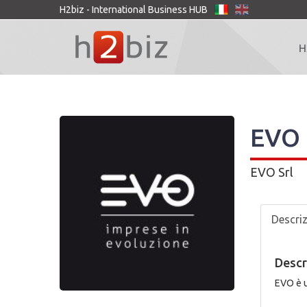
H2biz - International Business HUB
H
EVO
EVO Srl
Descri
Descr
EVO è u