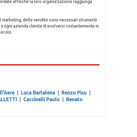
iendale affinché la loro organizzazione raggiunga
del marketing, delle vendite sono necessari strumenti
 a ogni azienda cliente di evolversi costantemente in
secolo.
ll'Aere
|
Luca Bartalena
|
Renzo Pisu
|
ALLETTI
|
Caccinelli Paolo
|
Renato