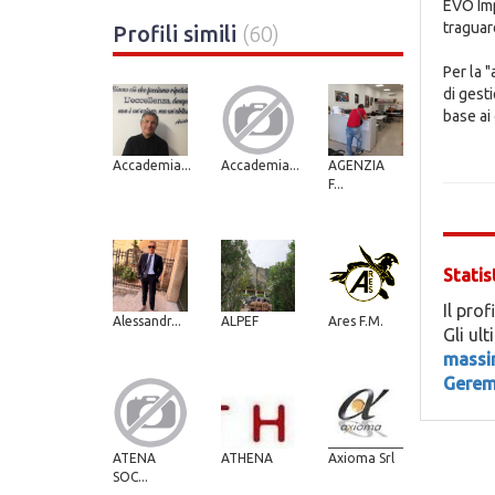
EVO Imp
traguar
Profili simili
(60)
Per la 
di gest
base ai
Accademia...
Accademia...
AGENZIA
F...
Statis
Il prof
Alessandr...
ALPEF
Ares F.M.
Gli ul
massi
Gerem
ATENA
ATHENA
Axioma Srl
SOC...