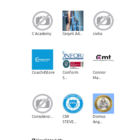
C Academy
Cesynt Ad...
civita
Coach4Store
Conform
Connor
S...
Ma...
Consulenz...
CSR
Domus
STEVE...
Ang...