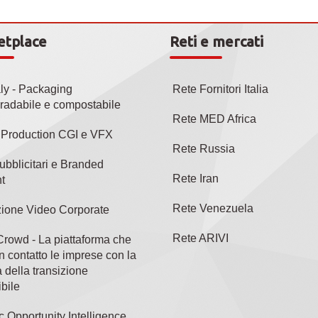
etplace
Reti e mercati
aly - Packaging
Rete Fornitori Italia
radabile e compostabile
Rete MED Africa
l Production CGI e VFX
Rete Russia
ubblicitari e Branded
Rete Iran
t
Rete Venezuela
ione Video Corporate
Rete ARIVI
rowd - La piattaforma che
n contatto le imprese con la
 della transizione
bile
c Opportunity Intelligence