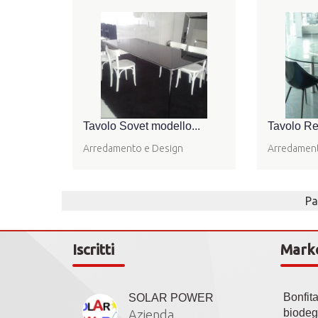
Tavolo Sovet modello...
Tavolo Ref
Arredamento e Design
Arredament
Pa
Iscritti
Mark
Bonfit
SOLAR POWER
biodeg
Azienda