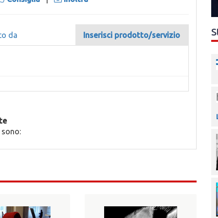
S
to da
Inserisci prodotto/servizio
te
 sono: