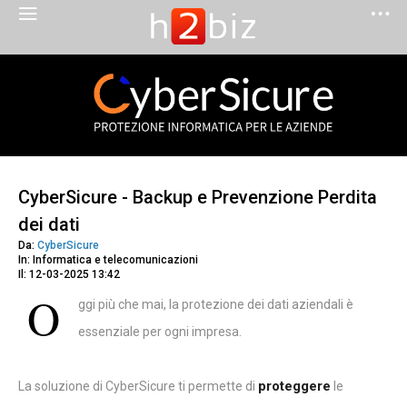
CyberSicure - Backup e Prevenzione Perdita
dei dati
Da:
CyberSicure
In: Informatica e telecomunicazioni
Il: 12-03-2025 13:42
O
ggi più che mai, la protezione dei dati aziendali è
essenziale per ogni impresa.
proteggere
La soluzione di CyberSicure ti permette di
le