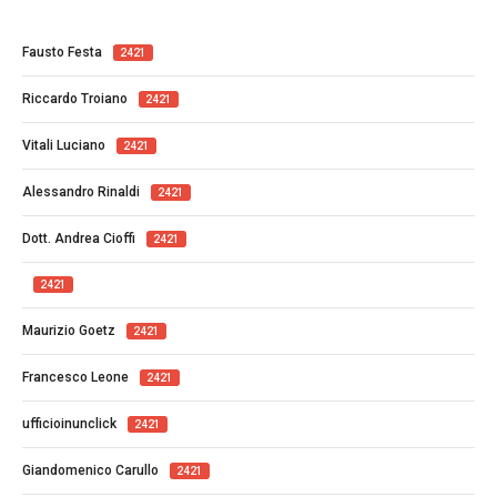
Fausto Festa
2421
Riccardo Troiano
2421
Vitali Luciano
2421
Alessandro Rinaldi
2421
Dott. Andrea Cioffi
2421
2421
Maurizio Goetz
2421
Francesco Leone
2421
ufficioinunclick
2421
Giandomenico Carullo
2421