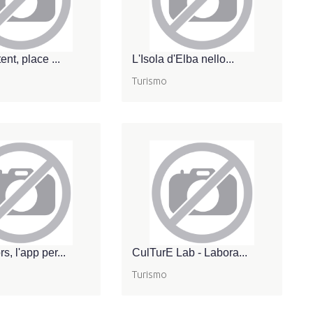
nt, place ...
L'Isola d'Elba nello...
Turismo
, l'app per...
CulTurE Lab - Labora...
Turismo