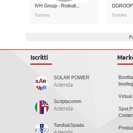
IVH Group - Ristrutt...
DGROOP
Turismo
Turismo
P
Iscritti
Mark
Bonfit
SOLAR POWER
biodeg
Azienda
Virtua
Scriptacomm
Azienda
Spot P
Conten
Tanda&Spada
Produz
Azienda