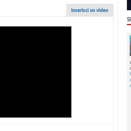
Inserisci un video
S