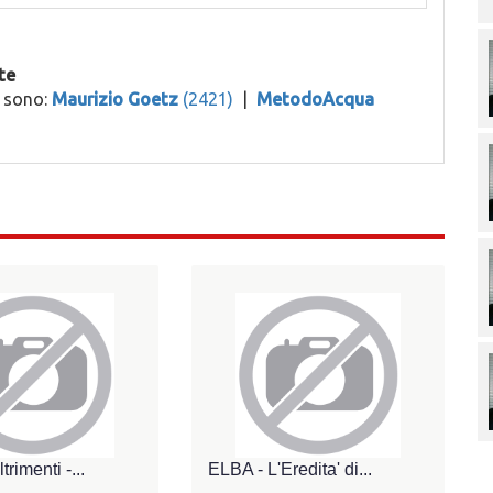
te
o sono:
Maurizio Goetz
(2421)
|
MetodoAcqua
rimenti -...
ELBA - L'Eredita' di...