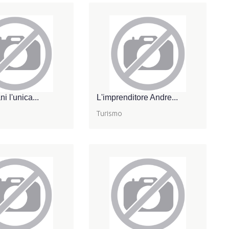
i l'unica...
L'imprenditore Andre...
Turismo