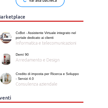
vai alla bacheca
arketplace
CxBot - Assistente Virtuale integrato nel
portale dedicato ai clienti
Informatica e telecomunicazioni
Demì 90
Arredamento e Design
Credito di imposta per Ricerca e Sviluppo
- Servizi 4.0
Consulenza aziendale
venti