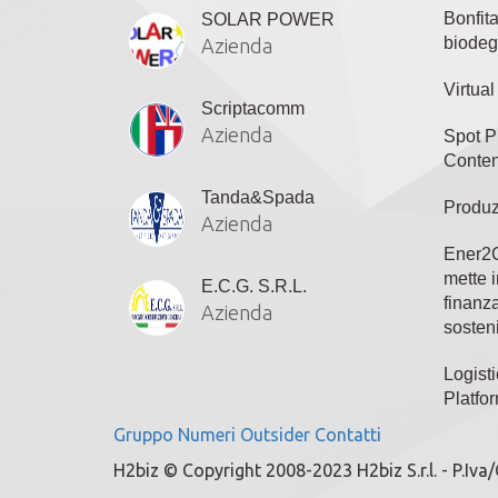
Bonfit
SOLAR POWER
biodeg
Azienda
Virtua
Scriptacomm
Azienda
Spot P
Conten
Tanda&Spada
Produz
Azienda
Ener2C
mette i
E.C.G. S.R.L.
finanza
Azienda
sosteni
Logisti
Platfo
Gruppo
Numeri
Outsider
Contatti
H2biz © Copyright 2008-2023 H2biz S.r.l. - P.Iva