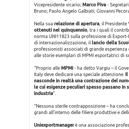
Vicepresidente vicario;
Marco Piva
- Segretar
Bruno; Paolo Angelo Galbiati; Giovanni Pecor
Nella sua
relazione di apertura
, il President
ottenuti nel quinquennio
, tra i quali il con
norma UNI11823 sulla professione di Export-
di internazionalizzazione, il
lancio della Scuo
professionisti associati di grande esperienza 
alle storie esemplari di MPMI esportatrici di 
“Proprio alle
MPMI
- ha detto Vargiu – il Gov
Italy deve dedicare una speciale attenzione.
I
nasconde in realtà una contrazione del nume
le cui esigenze peculiari spesso passano in 
industria
”.
“Nessuna sterile contrapposizione – ha conclu
grandi all’interno delle filiere produttive e del
Uniexportmanager
è una associazione profess