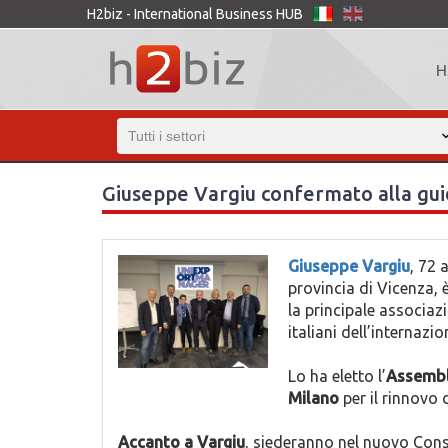
H2biz - International Business HUB
H
Giuseppe Vargiu confermato alla gu
Giuseppe Vargiu
, 72 
provincia di Vicenza, 
la principale associaz
italiani dell’internazi
Lo ha eletto l’
Assembl
Milano
per il rinnovo 
Accanto a Vargiu
, siederanno nel nuovo Consi