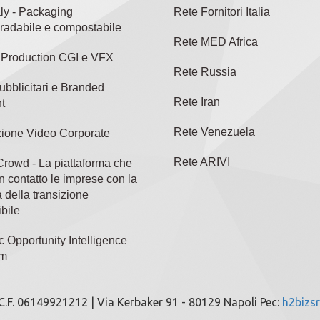
aly - Packaging
Rete Fornitori Italia
radabile e compostabile
Rete MED Africa
l Production CGI e VFX
Rete Russia
ubblicitari e Branded
Rete Iran
t
Rete Venezuela
ione Video Corporate
Rete ARIVI
rowd - La piattaforma che
n contatto le imprese con la
 della transizione
bile
c Opportunity Intelligence
rm
/C.F. 06149921212 | Via Kerbaker 91 - 80129 Napoli Pec:
h2bizsr