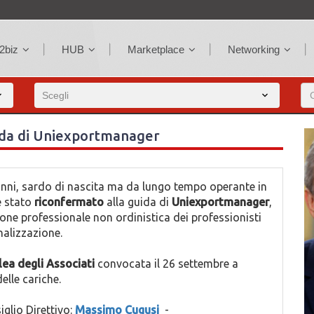
2biz
HUB
Marketplace
Networking
ida di Uniexportmanager
anni, sardo di nascita ma da lungo tempo operante in
è stato
riconfermato
alla guida di
Uniexportmanager
,
ione professionale non ordinistica dei professionisti
onalizzazione.
ea degli Associati
convocata il 26 settembre a
delle cariche.
glio Direttivo:
Massimo Cugusi
-