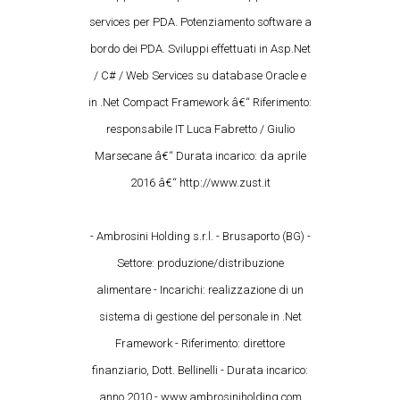
services per PDA. Potenziamento software a
bordo dei PDA. Sviluppi effettuati in Asp.Net
/ C# / Web Services su database Oracle e
in .Net Compact Framework â€“ Riferimento:
responsabile IT Luca Fabretto / Giulio
Marsecane â€“ Durata incarico: da aprile
2016 â€“ http://www.zust.it
- Ambrosini Holding s.r.l. - Brusaporto (BG) -
Settore: produzione/distribuzione
alimentare - Incarichi: realizzazione di un
sistema di gestione del personale in .Net
Framework - Riferimento: direttore
finanziario, Dott. Bellinelli - Durata incarico:
anno 2010 - www.ambrosiniholding.com