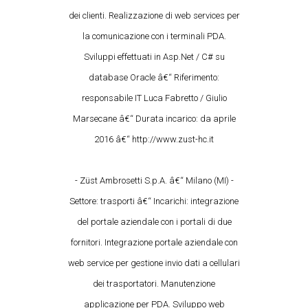
dei clienti. Realizzazione di web services per
la comunicazione con i terminali PDA.
Sviluppi effettuati in Asp.Net / C# su
database Oracle â€“ Riferimento:
responsabile IT Luca Fabretto / Giulio
Marsecane â€“ Durata incarico: da aprile
2016 â€“ http://www.zust-hc.it
- Züst Ambrosetti S.p.A. â€“ Milano (MI) -
Settore: trasporti â€“ Incarichi: integrazione
del portale aziendale con i portali di due
fornitori. Integrazione portale aziendale con
web service per gestione invio dati a cellulari
dei trasportatori. Manutenzione
applicazione per PDA. Sviluppo web